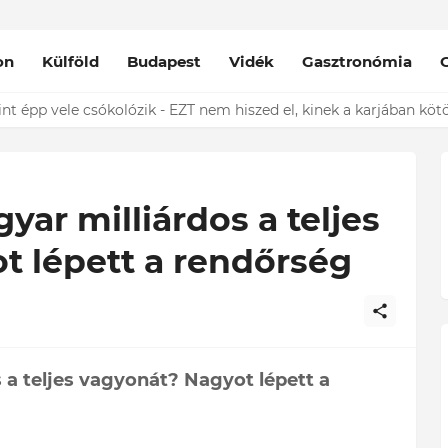
on
Külföld
Budapest
Vidék
Gasztronómia
nt épp vele csókolózik - EZT nem hiszed el, kinek a karjában kötöt
yar milliárdos a teljes
t lépett a rendőrség
 a teljes vagyonát? Nagyot lépett a