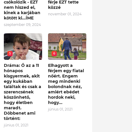
csókolózik - EZT
férje EZT tette
nem hiszed el,
közzé
kinek a karjában
november 01, 2024
kötött ki...ÍME
szeptember 09, 2024
5
6
Dráma: Ő az a 11
Elhagyott a
hónapos
férjem egy fiatal
kisgyermek, akit
nőért. Engem
egy kukában
meg mindenki
találtak és csak a
bolondnak néz,
szerencsének
amiért ebédet
köszönhető,
hordok neki,
hogy életben
hogy...
maradt.
június 01, 2021
Döbbenet ami
történt:
június 01, 2021