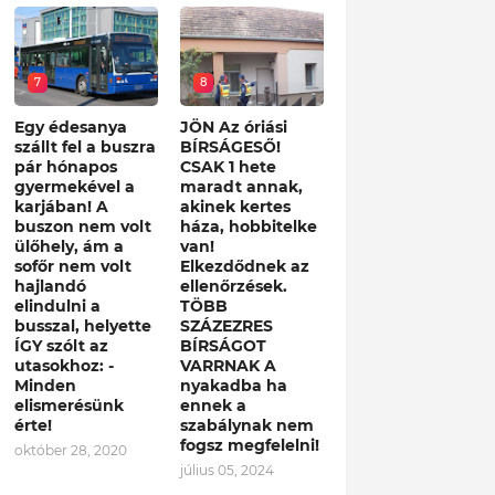
7
8
Egy édesanya
JÖN Az óriási
szállt fel a buszra
BÍRSÁGESŐ!
pár hónapos
CSAK 1 hete
gyermekével a
maradt annak,
karjában! A
akinek kertes
buszon nem volt
háza, hobbitelke
ülőhely, ám a
van!
sofőr nem volt
Elkezdődnek az
hajlandó
ellenőrzések.
elindulni a
TÖBB
busszal, helyette
SZÁZEZRES
ÍGY szólt az
BÍRSÁGOT
utasokhoz: -
VARRNAK A
Minden
nyakadba ha
elismerésünk
ennek a
érte!
szabálynak nem
fogsz megfelelni!
október 28, 2020
július 05, 2024