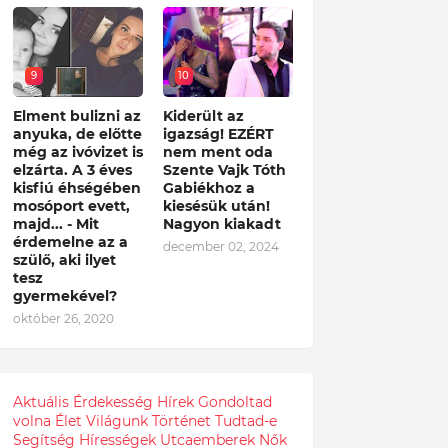
9
10
Elment bulizni az
Kiderült az
anyuka, de előtte
igazság! EZÉRT
még az ivóvizet is
nem ment oda
elzárta. A 3 éves
Szente Vajk Tóth
kisfiú éhségében
Gabiékhoz a
mosóport evett,
kiesésük után!
majd... - Mit
Nagyon kiakadt
érdemelne az a
december 02, 2024
szülő, aki ilyet
tesz
gyermekével?
október 26, 2020
Aktuális
Érdekesség
Hírek
Gondoltad
volna
Élet
Világunk
Történet
Tudtad-e
Segítség
Hírességek
Utcaemberek
Nők