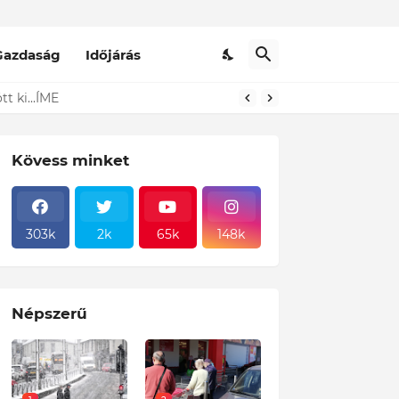
Gazdaság
Időjárás
t ki...ÍME
Kövess minket
303k
2k
65k
148k
Népszerű