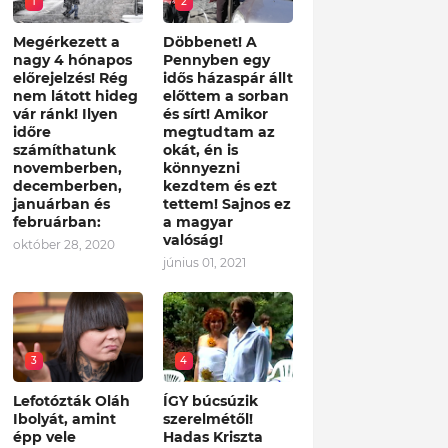
1
2
Megérkezett a
Döbbenet! A
nagy 4 hónapos
Pennyben egy
előrejelzés! Rég
idős házaspár állt
nem látott hideg
előttem a sorban
vár ránk! Ilyen
és sírt! Amikor
időre
megtudtam az
számíthatunk
okát, én is
novemberben,
könnyezni
decemberben,
kezdtem és ezt
januárban és
tettem! Sajnos ez
februárban:
a magyar
valóság!
október 28, 2020
június 01, 2021
3
4
Lefotózták Oláh
ÍGY búcsúzik
Ibolyát, amint
szerelmétől!
épp vele
Hadas Kriszta