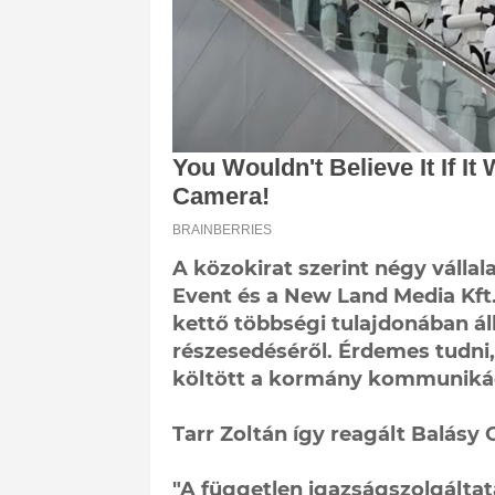
A közokirat szerint négy válla
Event és a New Land Media Kft. 
kettő többségi tulajdonában áll
részesedéséről. Érdemes tudni,
költött a kormány kommunikác
Tarr Zoltán így reagált Balásy
"A független igazságszolgáltat