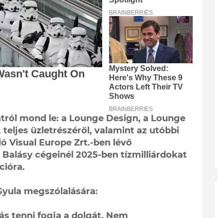
latról mond le: a Lounge Design, a Lounge
teljes üzletrészéről, valamint az utóbbi
ó Visual Europe Zrt.-ben lévő
 Balásy cégeinél 2025-ben tízmilliárdokat
ióra.
 Gyula megszólalására:
ás tenni fogja a dolgát. Nem