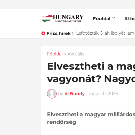
Főoldal
Itth
Friss hírek
Lefotózták Oláh Ibolyát, ami
Főoldal
Aktuális
Elvesztheti a mag
vagyonát? Nagyo
by
Al Bundy
-
május 11, 2026
Elvesztheti a magyar milliárdos
rendőrség