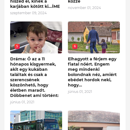
hiszed el, kinek a
közzé
karjában kötött ki...ÍME
november 01, 2024
szeptember 09, 2024
5
6
Dráma: Ő az a 11
Elhagyott a férjem egy
hónapos kisgyermek,
fiatal nőért. Engem
akit egy kukában
meg mindenki
találtak és csak a
bolondnak néz, amiért
szerencsének
ebédet hordok neki,
köszönhető, hogy
hogy...
életben maradt.
június 01, 2021
Döbbenet ami történt:
június 01, 2021