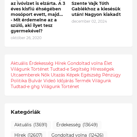
az ivóvizet is elzárta. A 3
Szente Vajk Tóth
éves kisfiú éhségében
Gabiékhoz a kiesésük
mosóport evett, majd...
után! Nagyon kiakadt
- Mit érdemelne az a
december 02, 2024
szülő, aki ilyet tesz
gyermekével?
október 26, 2020
Aktuális
Érdekesség
Hírek
Gondoltad volna
Élet
Világunk
Történet
Tudtad-e
Segítség
Hírességek
Utcaemberek
Nők
Utazás
Képek
Egészség
Pénzügy
Politika
Bulvár
Videó
Időjárás
Termék
Világunk
Tudtad-e
ghg
Világunk Történet
Kategóriák
Aktuális
(13691)
Érdekesség
(13649)
Hírek
(12607)
Gondoltad volna
(12426)