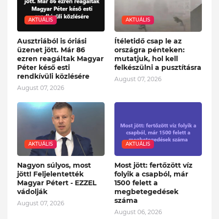
AKTUÁLIS
AKTUÁLIS
Ausztriából is óriási
Ítéletidő csap le az
üzenet jött. Már 86
országra pénteken:
ezren reagáltak Magyar
mutatjuk, hol kell
Péter késő esti
felkészülni a pusztításra
rendkívüli közlésére
August 07, 2026
August 07, 2026
AKTUÁLIS
AKTUÁLIS
Nagyon súlyos, most
Most jött: fertőzött víz
jött! Feljelentették
folyik a csapból, már
Magyar Pétert - EZZEL
1500 felett a
vádolják
megbetegedések
száma
August 07, 2026
August 06, 2026