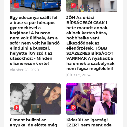
7
8
Egy édesanya szállt fel
JÖN Az óriási
a buszra pár hónapos
BÍRSÁGESŐ! CSAK 1
gyermekével a
hete maradt annak,
karjában! A buszon
akinek kertes háza,
nem volt ülőhely, ám a
hobbitelke van!
sofőr nem volt hajlandó
Elkezdődnek az
elindulni a busszal,
ellenőrzések. TÖBB
helyette ÍGY szólt az
SZÁZEZRES BÍRSÁGOT
utasokhoz: - Minden
VARRNAK A nyakadba
elismerésünk érte!
ha ennek a szabálynak
nem fogsz megfelelni!
október 28, 2020
július 05, 2024
9
10
Elment bulizni az
Kiderült az igazság!
anyuka, de előtte még
EZÉRT nem ment oda