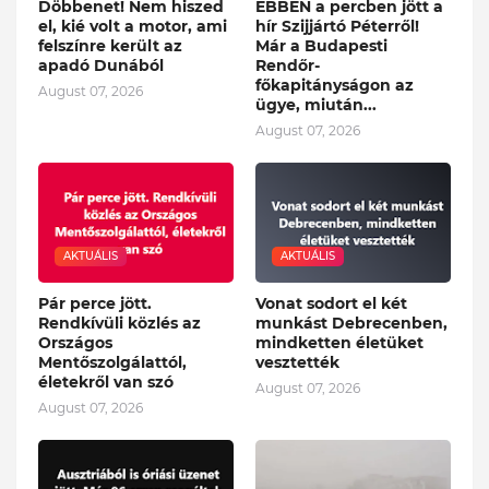
Döbbenet! Nem hiszed
EBBEN a percben jött a
el, kié volt a motor, ami
hír Szijjártó Péterről!
felszínre került az
Már a Budapesti
apadó Dunából
Rendőr-
főkapitányságon az
August 07, 2026
ügye, miután...
August 07, 2026
AKTUÁLIS
AKTUÁLIS
Pár perce jött.
Vonat sodort el két
Rendkívüli közlés az
munkást Debrecenben,
Országos
mindketten életüket
Mentőszolgálattól,
vesztették
életekről van szó
August 07, 2026
August 07, 2026