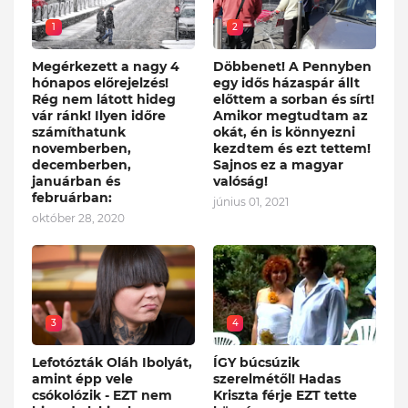
1
2
Megérkezett a nagy 4
Döbbenet! A Pennyben
hónapos előrejelzés!
egy idős házaspár állt
Rég nem látott hideg
előttem a sorban és sírt!
vár ránk! Ilyen időre
Amikor megtudtam az
számíthatunk
okát, én is könnyezni
novemberben,
kezdtem és ezt tettem!
decemberben,
Sajnos ez a magyar
januárban és
valóság!
februárban:
június 01, 2021
október 28, 2020
3
4
Lefotózták Oláh Ibolyát,
ÍGY búcsúzik
amint épp vele
szerelmétől! Hadas
csókolózik - EZT nem
Kriszta férje EZT tette