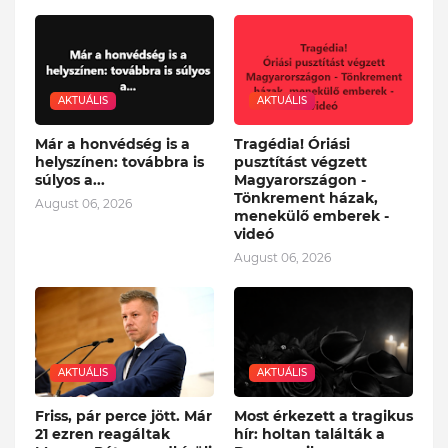
AKTUÁLIS
AKTUÁLIS
Már a honvédség is a
Tragédia! Óriási
helyszínen: továbbra is
pusztítást végzett
súlyos a...
Magyarországon -
Tönkrement házak,
August 06, 2026
menekülő emberek -
videó
August 06, 2026
AKTUÁLIS
AKTUÁLIS
Friss, pár perce jött. Már
Most érkezett a tragikus
21 ezren reagáltak
hír: holtan találták a