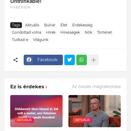
Tags
Aktuális
Bulvár
Élet
Érdekesség
Gondoltad volna
Hírek
Hírességek
Nők
Történet
Tudtad-e
Világunk
Facebook
Ez is érdekes
Az összes megtekintése
AKTUÁLIS
AKTUÁLIS