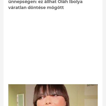
ünnepségen: ez állhat Oláh Ibolya
váratlan döntése mögött