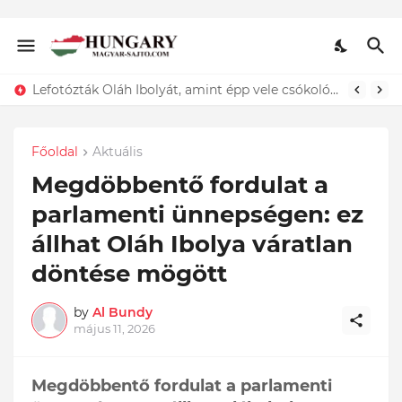
Lefotózták Oláh Ibolyát, amint épp vele csókolózik - EZT nem hiszed el, kinek a karjában kötött ki...ÍME
Főoldal
Aktuális
Megdöbbentő fordulat a
parlamenti ünnepségen: ez
állhat Oláh Ibolya váratlan
döntése mögött
by
Al Bundy
május 11, 2026
Megdöbbentő fordulat a parlamenti