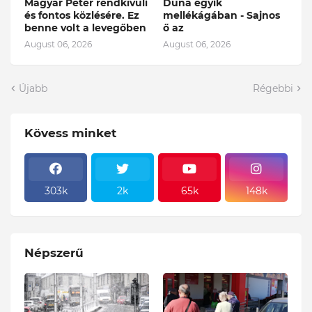
Magyar Péter rendkívüli
Duna egyik
és fontos közlésére. Ez
mellékágában - Sajnos
benne volt a levegőben
ő az
August 06, 2026
August 06, 2026
Újabb
Régebbi
Kövess minket
303k
2k
65k
148k
Népszerű