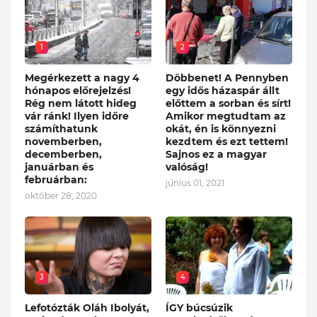
1
2
Megérkezett a nagy 4
Döbbenet! A Pennyben
hónapos előrejelzés!
egy idős házaspár állt
Rég nem látott hideg
előttem a sorban és sírt!
vár ránk! Ilyen időre
Amikor megtudtam az
számíthatunk
okát, én is könnyezni
novemberben,
kezdtem és ezt tettem!
decemberben,
Sajnos ez a magyar
januárban és
valóság!
februárban:
június 01, 2021
október 28, 2020
3
4
Lefotózták Oláh Ibolyát,
ÍGY búcsúzik