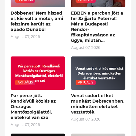
Döbbenet! Nem hiszed
EBBEN a percben jött a
el, kié volt a motor, ami
hír Szijjártó Péterről!
felszínre került az
Már a Budapesti
apadó Dunából
Rendőr-
főkapitányságon az
August 07, 2026
ügye, miután...
August 07, 2026
AKTUÁLIS
AKTUÁLIS
Pár perce jött.
Vonat sodort el két
Rendkívüli közlés az
munkást Debrecenben,
Országos
mindketten életüket
Mentőszolgálattól,
vesztették
életekről van szó
August 07, 2026
August 07, 2026