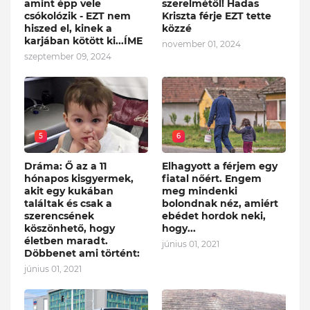
amint épp vele
szerelmétől! Hadas
csókolózik - EZT nem
Kriszta férje EZT tette
hiszed el, kinek a
közzé
karjában kötött ki...ÍME
november 01, 2024
szeptember 09, 2024
5
6
Dráma: Ő az a 11
Elhagyott a férjem egy
hónapos kisgyermek,
fiatal nőért. Engem
akit egy kukában
meg mindenki
találtak és csak a
bolondnak néz, amiért
szerencsének
ebédet hordok neki,
köszönhető, hogy
hogy...
életben maradt.
június 01, 2021
Döbbenet ami történt:
június 01, 2021