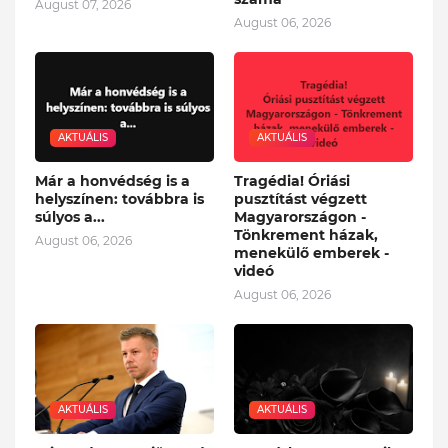
August 07, 2026
August 06, 2026
AKTUÁLIS
AKTUÁLIS
Már a honvédség is a
Tragédia! Óriási
helyszínen: továbbra is
pusztítást végzett
súlyos a...
Magyarországon -
Tönkrement házak,
August 06, 2026
menekülő emberek -
videó
August 06, 2026
AKTUÁLIS
AKTUÁLIS