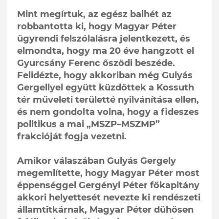
Mint megírtuk, az egész balhét az
robbantotta ki, hogy Magyar Péter
ügyrendi felszólalásra jelentkezett, és
elmondta, hogy ma 20 éve hangzott el
Gyurcsány Ferenc őszödi beszéde.
Felidézte, hogy akkoriban még Gulyás
Gergellyel együtt küzdöttek a Kossuth
tér műveleti területté nyilvánítása ellen,
és nem gondolta volna, hogy a fideszes
politikus a mai „MSZP–MSZMP”
frakcióját fogja vezetni.
Amikor válaszában Gulyás Gergely
megemlítette, hogy Magyar Péter most
éppenséggel Gergényi Péter főkapitány
akkori helyettesét nevezte ki rendészeti
államtitkárnak, Magyar Péter dühösen