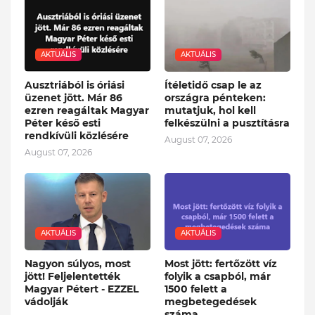
AKTUÁLIS
AKTUÁLIS
Ausztriából is óriási
Ítéletidő csap le az
üzenet jött. Már 86
országra pénteken:
ezren reagáltak Magyar
mutatjuk, hol kell
Péter késő esti
felkészülni a pusztításra
rendkívüli közlésére
August 07, 2026
August 07, 2026
AKTUÁLIS
AKTUÁLIS
Nagyon súlyos, most
Most jött: fertőzött víz
jött! Feljelentették
folyik a csapból, már
Magyar Pétert - EZZEL
1500 felett a
vádolják
megbetegedések
száma