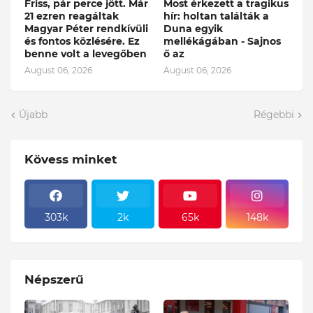
Friss, pár perce jött. Már
Most érkezett a tragikus
21 ezren reagáltak
hír: holtan találták a
Magyar Péter rendkívüli
Duna egyik
és fontos közlésére. Ez
mellékágában - Sajnos
benne volt a levegőben
ő az
August 06, 2026
August 06, 2026
Újabb
Régebbi
Kövess minket
303k
2k
65k
148k
Népszerű