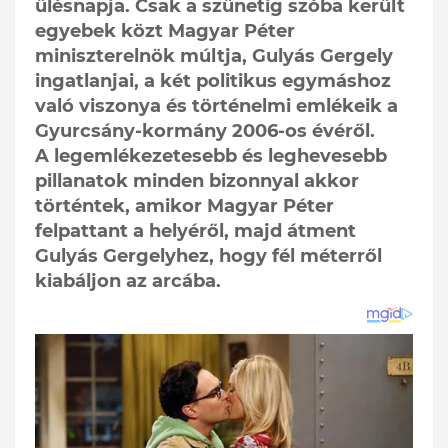
ülésnapja. Csak a szünetig szóba került
egyebek közt Magyar Péter
miniszterelnök múltja, Gulyás Gergely
ingatlanjai, a két politikus egymáshoz
való viszonya és történelmi emlékeik a
Gyurcsány-kormány 2006-os évéről.
A legemlékezetesebb és leghevesebb
pillanatok minden bizonnyal akkor
történtek, amikor Magyar Péter
felpattant a helyéről, majd átment
Gulyás Gergelyhez, hogy fél méterről
kiabáljon az arcába.