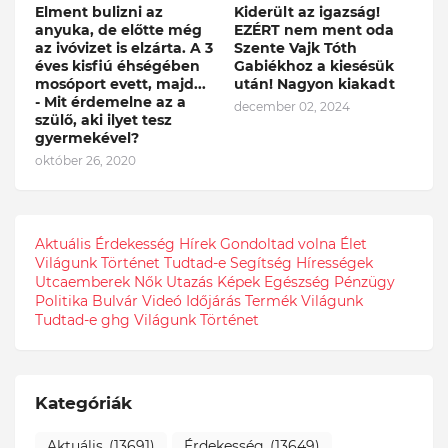
Elment bulizni az
Kiderült az igazság!
anyuka, de előtte még
EZÉRT nem ment oda
az ivóvizet is elzárta. A 3
Szente Vajk Tóth
éves kisfiú éhségében
Gabiékhoz a kiesésük
mosóport evett, majd...
után! Nagyon kiakadt
- Mit érdemelne az a
december 02, 2024
szülő, aki ilyet tesz
gyermekével?
október 26, 2020
Aktuális
Érdekesség
Hírek
Gondoltad volna
Élet
Világunk
Történet
Tudtad-e
Segítség
Hírességek
Utcaemberek
Nők
Utazás
Képek
Egészség
Pénzügy
Politika
Bulvár
Videó
Időjárás
Termék
Világunk
Tudtad-e
ghg
Világunk Történet
Kategóriák
Aktuális
(13691)
Érdekesség
(13649)