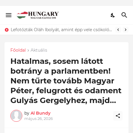
Lefotózták Oláh Ibolyát, amint épp vele csókolózik - EZT nem hiszed el, kinek a karjában kötött ki...ÍME
Főoldal
Aktuális
Hatalmas, sosem látott
botrány a parlamentben!
Nem tűrte tovább Magyar
Péter, felugrott és odament
Gulyás Gergelyhez, majd...
by
Al Bundy
május 26, 2026