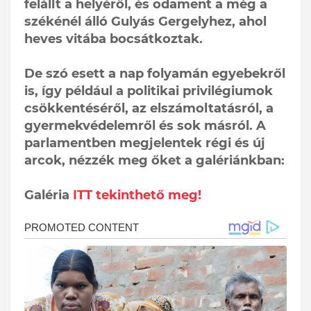
felállt a helyéről, és odament a még a
székénél álló Gulyás Gergelyhez, ahol
heves vitába bocsátkoztak.
De szó esett a nap folyamán egyebekről
is, így például a politikai privilégiumok
csökkentéséről, az elszámoltatásról, a
gyermekvédelemről és sok másról. A
parlamentben megjelentek régi és új
arcok, nézzék meg őket a galériánkban:
Galéria
ITT tekinthető meg!