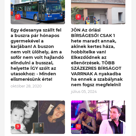
7
8
Egy édesanya szállt fel
JÖN Az óriási
a buszra pár hónapos
BÍRSÁGESŐ! CSAK 1
gyermekével a
hete maradt annak,
karjában! A buszon
akinek kertes háza,
nem volt ülőhely, ám a
hobbitelke van!
sofőr nem volt hajlandó
Elkezdődnek az
elindulni a busszal,
ellenőrzések. TÖBB
helyette ÍGY szólt az
SZÁZEZRES BÍRSÁGOT
utasokhoz: - Minden
VARRNAK A nyakadba
elismerésünk érte!
ha ennek a szabálynak
nem fogsz megfelelni!
október 28, 2020
július 05, 2024
9
10