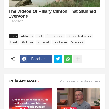
Tags
Aktuális
Élet
Érdekesség
Gondoltad volna
Hírek
Politika
Történet
Tudtad-e
Világunk
Facebook
Ez is érdekes
Az összes megtekintése
AKTUÁLIS
AKTUÁLIS