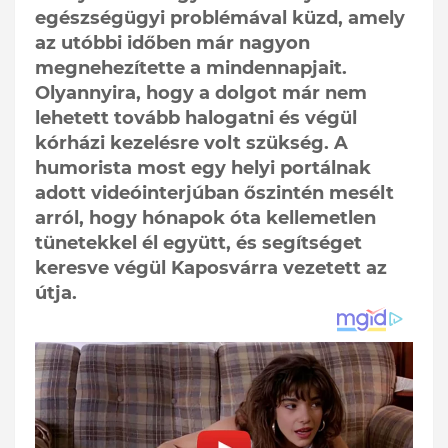
egészségügyi problémával küzd, amely
az utóbbi időben már nagyon
megnehezítette a mindennapjait.
Olyannyira, hogy a dolgot már nem
lehetett tovább halogatni és végül
kórházi kezelésre volt szükség. A
humorista most egy helyi portálnak
adott videóinterjúban őszintén mesélt
arról, hogy hónapok óta kellemetlen
tünetekkel él együtt, és segítséget
keresve végül Kaposvárra vezetett az
útja.