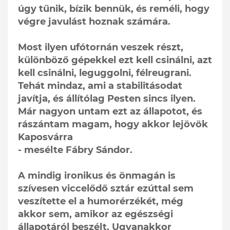
úgy tűnik, bízik bennük, és reméli, hogy
végre javulást hoznak számára.
Most ilyen ufótornán veszek részt,
különböző gépekkel ezt kell csinálni, azt
kell csinálni, leguggolni, félreugrani.
Tehát mindaz, ami a stabilitásodat
javítja, és állítólag Pesten sincs ilyen.
Már nagyon untam ezt az állapotot, és
rászántam magam, hogy akkor lejövök
Kaposvárra
- mesélte Fábry Sándor.
A mindig ironikus és önmagán is
szívesen viccelődő sztár ezúttal sem
veszítette el a humorérzékét, még
akkor sem, amikor az egészségi
állapotáról beszélt. Ugyanakkor