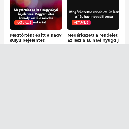
AKTUÁLIS
AKTUÁLIS
Megtörtént és itt a nagy
Megérkezett a rendelet:
súlyú bejelentés.
Ez lesz a 13. havi nyugdíj
Magyar Péter komoly
sorsa
közlése minden
August 06, 2026
magyart érint
August 06, 2026
AKTUÁLIS
AKTUÁLIS
Egy perce jött. A
Ebben a pillanatban jött
szombati munkanap
a Magyar Rendőrség
eltörléséről most
közlése a tragédiáról
mondta ki Magyar
August 05, 2026