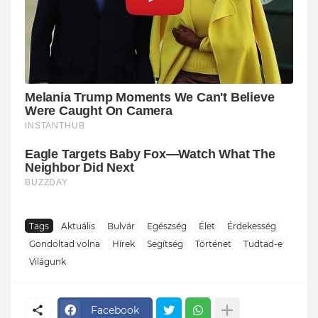
Tags
Aktuális
Bulvár
Egészség
Élet
Érdekesség
Gondoltad volna
Hírek
Segítség
Történet
Tudtad-e
Világunk
Facebook