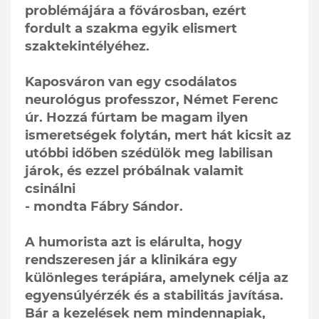
problémájára a fővárosban, ezért
fordult a szakma egyik elismert
szaktekintélyéhez.
Kaposváron van egy csodálatos
neurológus professzor, Német Ferenc
úr. Hozzá fúrtam be magam ilyen
ismeretségek folytán, mert hát kicsit az
utóbbi időben szédülök meg labilisan
járok, és ezzel próbálnak valamit
csinálni
- mondta Fábry Sándor.
A humorista azt is elárulta, hogy
rendszeresen jár a klinikára egy
különleges terápiára, amelynek célja az
egyensúlyérzék és a stabilitás javítása.
Bár a kezelések nem mindennapiak,