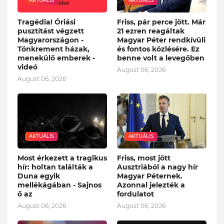
AKTUÁLIS
AKTUÁLIS
Tragédia! Óriási
Friss, pár perce jött. Már
pusztítást végzett
21 ezren reagáltak
Magyarországon -
Magyar Péter rendkívüli
Tönkrement házak,
és fontos közlésére. Ez
menekülő emberek -
benne volt a levegőben
videó
August 06, 2026
August 06, 2026
AKTUÁLIS
AKTUÁLIS
Most érkezett a tragikus
Friss, most jött
hír: holtan találták a
Ausztriából a nagy hír
Duna egyik
Magyar Péternek.
mellékágában - Sajnos
Azonnal jelezték a
ő az
fordulatot
August 06, 2026
August 06, 2026