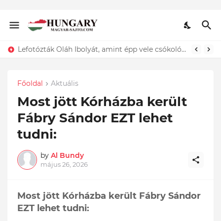
Lefotózták Oláh Ibolyát, amint épp vele csókolózik - EZT nem hiszed el, kinek a karjában kötött ki...ÍME
Főoldal
Aktuális
Most jött Kórházba került
Fábry Sándor EZT lehet
tudni:
by
Al Bundy
május 26, 2026
Most jött Kórházba került Fábry Sándor
EZT lehet tudni: