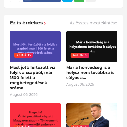
Ez is érdekes
Az összes megtekintése
AKTUÁLIS
AKTUÁLIS
Most jött: fertőzött víz
Már a honvédség is a
folyik a csapból, már
helyszínen: továbbra is
1500 felett a
súlyos a...
megbetegedések
August 06, 2026
száma
August 06, 2026