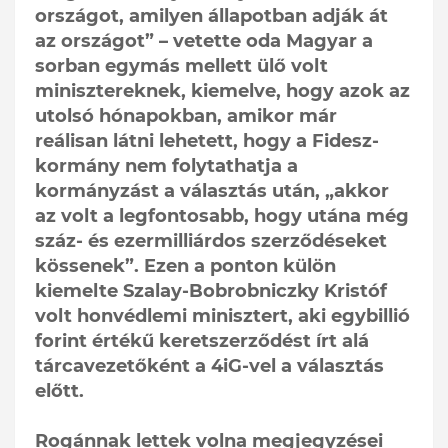
országot, amilyen állapotban adják át
az országot” – vetette oda Magyar a
sorban egymás mellett ülő volt
minisztereknek, kiemelve, hogy azok az
utolsó hónapokban, amikor már
reálisan látni lehetett, hogy a Fidesz-
kormány nem folytathatja a
kormányzást a választás után, „akkor
az volt a legfontosabb, hogy utána még
száz- és ezermilliárdos szerződéseket
kössenek”. Ezen a ponton külön
kiemelte Szalay-Bobrobniczky Kristóf
volt honvédlemi minisztert, aki egybillió
forint értékű keretszerződést írt alá
tárcavezetőként a 4iG-vel a választás
előtt.
Rogánnak lettek volna megjegyzései