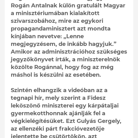
Rogán Antalnak külön gratulált Magyar
a minisztériumában kialakított
szivarszobához, mire az egykori
propagandaminisztert azt mondta
kínjában nevetve: „Lenne
megjegyzésem, de inkább hagyjuk.”
Amikor az adminisztrációhoz szükséges
jegyzőkönyvet írták, a miniszterelnök
közölte Rogánnal, hogy fog az még
máshol is készülni az esetében.
Szintén elhangzik a videóban az a
tegnapi hír, mely szerint a Fidesz
leköszönő miniszterei egy kárpátaljai
gyermekotthonnak ajánlják fel a
végkielégítésüket. Ezt Gulyás Gergely,
az ellenzéki párt frakcióvezetője
jelentette be csütörtökön, azt