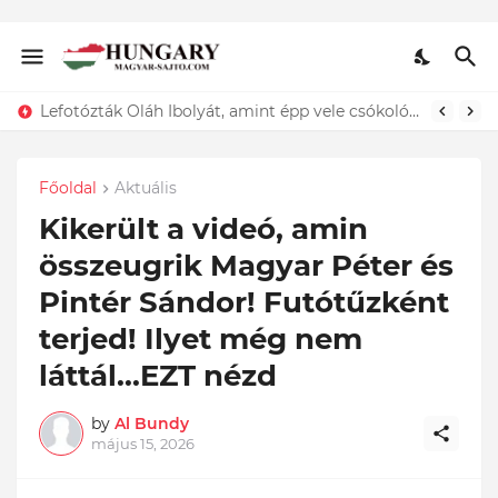
Lefotózták Oláh Ibolyát, amint épp vele csókolózik - EZT nem hiszed el, kinek a karjában kötött ki...ÍME
Főoldal
Aktuális
Kikerült a videó, amin
összeugrik Magyar Péter és
Pintér Sándor! Futótűzként
terjed! Ilyet még nem
láttál...EZT nézd
by
Al Bundy
május 15, 2026