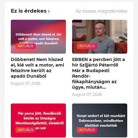
Ez is érdekes
Az összes megtekintése
AKTUÁLIS
AKTUÁLIS
Döbbenet! Nem hiszed
EBBEN a percben jött a
el, kié volt a motor, ami
hír Szijjártó Péterről!
felszínre került az
Már a Budapesti
apadó Dunából
Rendőr-
főkapitányságon az
August 07, 2026
ügye, miután...
August 07, 2026
AKTUÁLIS
AKTUÁLIS