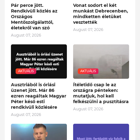
Pár perce jött.
Vonat sodort el két
Rendkívüli közlés az
munkást Debrecenben,
Országos
mindketten életüket
Mentőszolgálattól,
vesztették
életekről van szó
August 07, 2026
August 07, 2026
AKTUÁLIS
AKTUÁLIS
Ausztriából is óriási
Ítéletidő csap le az
üzenet jött. Már 86
országra pénteken:
ezren reagáltak Magyar
mutatjuk, hol kell
Péter késő esti
felkészülni a pusztításra
rendkívüli közlésére
August 07, 2026
August 07, 2026