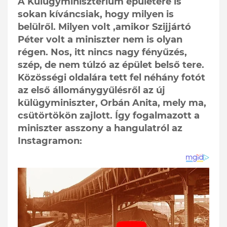
A Külügyminisztérium épületére is
sokan kíváncsiak, hogy milyen is
belülről. Milyen volt ,amikor Szijjártó
Péter volt a miniszter nem is olyan
régen. Nos, itt nincs nagy fényűzés,
szép, de nem túlzó az épület belső tere.
Közösségi oldalára tett fel néhány fotót
az első állománygyűlésről az új
külügyminiszter, Orbán Anita, mely ma,
csütörtökön zajlott. Így fogalmazott a
miniszter asszony a hangulatról az
Instagramon: