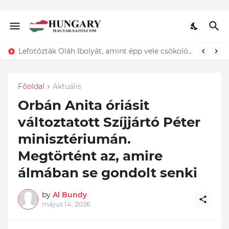
Lefotózták Oláh Ibolyát, amint épp vele csókolózik - EZT nem hiszed el, kinek a karjában kötött ki...ÍME
Főoldal
Aktuális
Orbán Anita óriásit
változtatott Szíjjártó Péter
minisztériumán.
Megtörtént az, amire
álmában se gondolt senki
by
Al Bundy
május 14, 2026