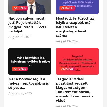
AKTUÁLIS
AKTUÁLIS
Nagyon súlyos, most
Most jött: fertőzött víz
jött! Feljelentették
folyik a csapból, már
Magyar Pétert - EZZEL
1500 felett a
vádolják
megbetegedések
száma
August 07, 2026
August 06, 2026
AKTUÁLIS
AKTUÁLIS
Már a honvédség is a
Tragédia! Óriási
helyszínen: továbbra is
pusztítást végzett
súlyos a...
Magyarországon -
Tönkrement házak,
August 06, 2026
menekülő emberek -
videó
August 06, 2026