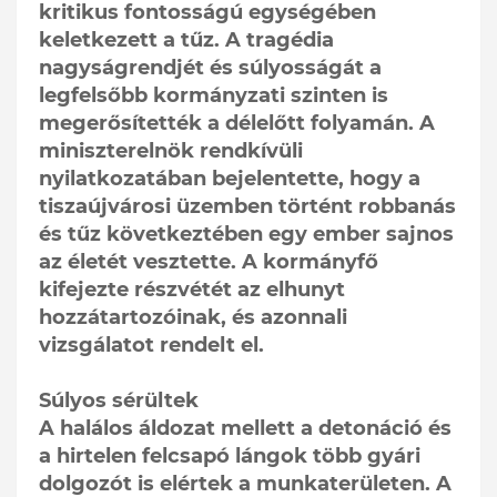
kritikus fontosságú egységében
keletkezett a tűz. A tragédia
nagyságrendjét és súlyosságát a
legfelsőbb kormányzati szinten is
megerősítették a délelőtt folyamán. A
miniszterelnök rendkívüli
nyilatkozatában bejelentette, hogy a
tiszaújvárosi üzemben történt robbanás
és tűz következtében egy ember sajnos
az életét vesztette. A kormányfő
kifejezte részvétét az elhunyt
hozzátartozóinak, és azonnali
vizsgálatot rendelt el.
Súlyos sérültek
A halálos áldozat mellett a detonáció és
a hirtelen felcsapó lángok több gyári
dolgozót is elértek a munkaterületen. A