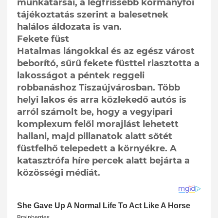
munkatársai, a legfrissebb kormányfői
tájékoztatás szerint a balesetnek
halálos áldozata is van.
Fekete füst
Hatalmas lángokkal és az egész várost
beborító, sűrű fekete füsttel riasztotta a
lakosságot a péntek reggeli
robbanáshoz Tiszaújvárosban. Több
helyi lakos és arra közlekedő autós is
arról számolt be, hogy a vegyipari
komplexum felől morajlást lehetett
hallani, majd pillanatok alatt sötét
füstfelhő telepedett a környékre. A
katasztrófa híre percek alatt bejárta a
közösségi médiát.