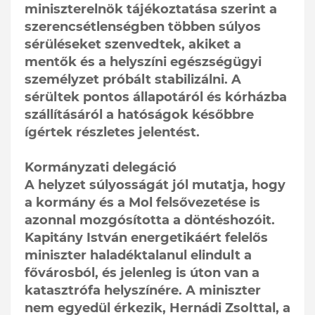
miniszterelnök tájékoztatása szerint a
szerencsétlenségben többen súlyos
sérüléseket szenvedtek, akiket a
mentők és a helyszíni egészségügyi
személyzet próbált stabilizálni. A
sérültek pontos állapotáról és kórházba
szállításáról a hatóságok későbbre
ígértek részletes jelentést.
Kormányzati delegáció
A helyzet súlyosságát jól mutatja, hogy
a kormány és a Mol felsővezetése is
azonnal mozgósította a döntéshozóit.
Kapitány István energetikáért felelős
miniszter haladéktalanul elindult a
fővárosból, és jelenleg is úton van a
katasztrófa helyszínére. A miniszter
nem egyedül érkezik, Hernádi Zsolttal, a