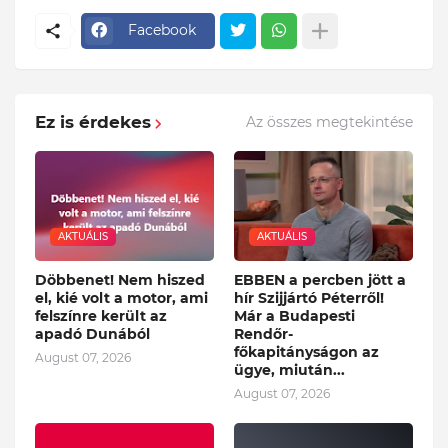
Facebook
Ez is érdekes
Az összes megtekintése
AKTUÁLIS
AKTUÁLIS
Döbbenet! Nem hiszed
EBBEN a percben jött a
el, kié volt a motor, ami
hír Szijjártó Péterről!
felszínre került az
Már a Budapesti
apadó Dunából
Rendőr-
főkapitányságon az
August 07, 2026
ügye, miután...
August 07, 2026