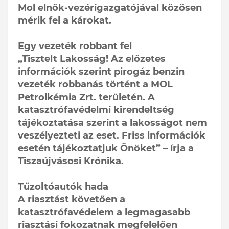
Mol elnök-vezérigazgatójával közösen
mérik fel a károkat.
Egy vezeték robbant fel
„Tisztelt Lakosság! Az előzetes
információk szerint pirogáz benzin
vezeték robbanás történt a MOL
Petrolkémia Zrt. területén. A
katasztrófavédelmi kirendeltség
tájékoztatása szerint a lakosságot nem
veszélyezteti az eset. Friss információk
esetén tájékoztatjuk Önöket” – írja a
Tiszaújvásosi Krónika.
Tűzoltóautók hada
A riasztást követően a
katasztrófavédelem a legmagasabb
riasztási fokozatnak megfelelően