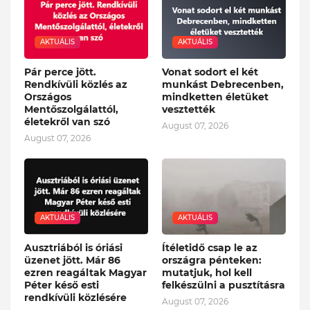
AKTUÁLIS
AKTUÁLIS
Pár perce jött.
Vonat sodort el két
Rendkívüli közlés az
munkást Debrecenben,
Országos
mindketten életüket
Mentőszolgálattól,
vesztették
életekről van szó
August 07, 2026
August 07, 2026
AKTUÁLIS
AKTUÁLIS
Ausztriából is óriási
Ítéletidő csap le az
üzenet jött. Már 86
országra pénteken:
ezren reagáltak Magyar
mutatjuk, hol kell
Péter késő esti
felkészülni a pusztításra
rendkívüli közlésére
August 07, 2026