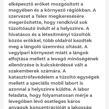
elképesztő erőket mozgósított a
megyében és a környező régiókban. A
szervezet a Telex megkeresésére
megerősítette, hogy rendkívül sok
tűzoltóautó indult el a helyszínre. A
hivatásos és a létesítményi tűzoltók
közös erőkkel, több oldalról kezdték
meg a lángoló üzemrész oltását. A
vegyipari környezet miatt a lángok
elfojtása mellett a levegő minőségének
ellenőrzése is kulcskérdéssé vált a
szakemberek számára. A
katasztrófavédelem a tűzoltó egységek
mellett a speciális mobil labort is
azonnal a helyszínre küldte. A labor
feladata, hogy folyamatosan mérje a
levegőben lévő esetleges káros
anyagok koncentrációját a lakosság