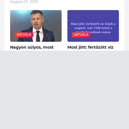
August 07, 2026
AKTUÁLIS
AKTUÁLIS
Nagyon súlyos, most
Most jött: fertőzött víz
jött! Feljelentették
folyik a csapból, már
Magyar Pétert - EZZEL
1500 felett a
vádolják
megbetegedések
száma
August 07, 2026
August 06, 2026
AKTUÁLIS
AKTUÁLIS
Már a honvédség is a
Tragédia! Óriási
helyszínen: továbbra is
pusztítást végzett