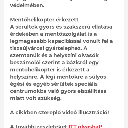
védelmében.
Mentőhelikopter érkezett
A sérültek gyors és szakszerű ellátása
érdekében a mentőszolgálat is a
legmagasabb kapacitással vonult fel a
tiszaújvárosi gyártelephez. A
szemtanúk és a helyszíni olvasók
beszámolói szerint a bázisról egy
mentőhelikopter is érkezett a
helyszínre. A légi mentőkre a súlyos
égési és egyéb sérültek speciális
centrumokba való gyors elszállítása
miatt volt szükség.
A cikkben szereplő videó illusztráció!
A további részleteket
ITT olvashat!