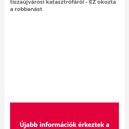
tiszaújvárosi katasztrófáról - EZ okozta
a robbanást