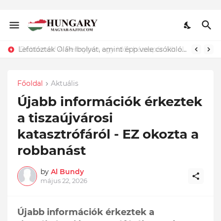
Lefotózták Oláh Ibolyát, amint épp vele csókolózik - EZT nem hiszed el, kinek a karjában kötött ki...ÍME
Főoldal
Aktuális
Újabb információk érkeztek
a tiszaújvárosi
katasztrófáról - EZ okozta a
robbanást
by
Al Bundy
május 22, 2026
Újabb információk érkeztek a