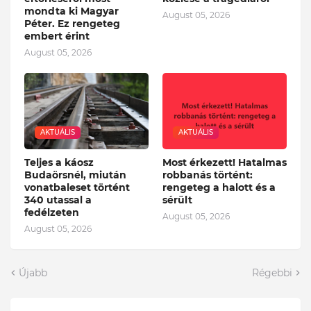
mondta ki Magyar
August 05, 2026
Péter. Ez rengeteg
embert érint
August 05, 2026
AKTUÁLIS
AKTUÁLIS
Teljes a káosz
Most érkezett! Hatalmas
Budaörsnél, miután
robbanás történt:
vonatbaleset történt
rengeteg a halott és a
340 utassal a
sérült
fedélzeten
August 05, 2026
August 05, 2026
Újabb
Régebbi