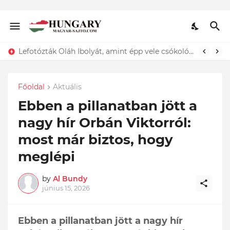
Lefotózták Oláh Ibolyát, amint épp vele csókolózik - EZT nem hiszed el, kinek a karjában kötött ki...ÍME
Főoldal
Aktuális
Ebben a pillanatban jött a
nagy hír Orbán Viktorról:
most már biztos, hogy
meglépi
by
Al Bundy
június 15, 2026
Ebben a pillanatban jött a nagy hír