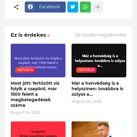
Facebook
Ez is érdekes
Az összes megtekintése
AKTUÁLIS
AKTUÁLIS
Most jött: fertőzött víz
Már a honvédség is a
folyik a csapból, már
helyszínen: továbbra is
1500 felett a
súlyos a...
megbetegedések
August 06, 2026
száma
August 06, 2026