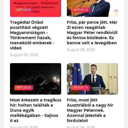
AKTUÁLIS
AKTUÁLIS
Tragédia! Óriási
Friss, pár perce jött. Már
pusztítást végzett
21 ezren reagáltak
Magyarországon -
Magyar Péter rendkívüli
Tönkrement házak,
és fontos közlésére. Ez
menekülő emberek -
benne volt a levegőben
videó
August 06, 2026
August 06, 2026
AKTUÁLIS
AKTUÁLIS
Most érkezett a tragikus
Friss, most jött
hír: holtan találták a
Ausztriából a nagy hír
Duna egyik
Magyar Péternek.
mellékágában - Sajnos
Azonnal jelezték a
ő az
fordulatot
August 06, 2026
August 06, 2026