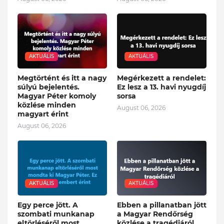
AKTUÁLIS
AKTUÁLIS
Megtörtént és itt a nagy
Megérkezett a rendelet:
súlyú bejelentés.
Ez lesz a 13. havi nyugdíj
Magyar Péter komoly
sorsa
közlése minden
August 06, 2026
magyart érint
August 06, 2026
AKTUÁLIS
AKTUÁLIS
Egy perce jött. A
Ebben a pillanatban jött
szombati munkanap
a Magyar Rendőrség
eltörléséről most
közlése a tragédiáról