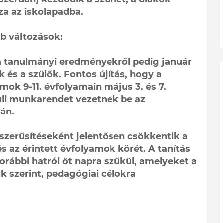
sza az iskolapadba.
b változások:
, a tanulmányi eredményekről pedig január
k és a szülők. Fontos újítás, hogy a
k 9-11. évfolyamain május 3. és 7.
vüli munkarendet vezetnek be az
án.
szerűsítéseként jelentősen csökkentik a
az érintett évfolyamok körét. A tanítás
rábbi hatról öt napra szűkül, amelyeket a
k szerint, pedagógiai célokra