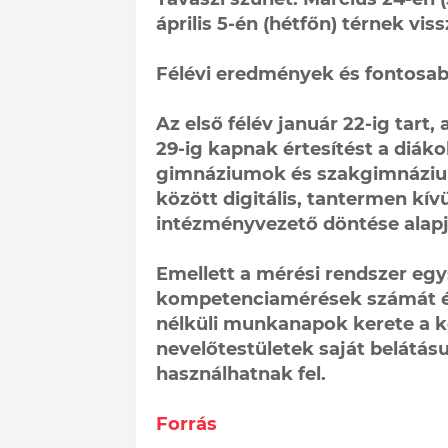
április 5-én (hétfőn) térnek vis
Félévi eredmények és fontosab
Az első félév január 22-ig tart
29-ig kapnak értesítést a diáko
gimnáziumok és szakgimnáziumo
között digitális, tantermen kí
intézményvezető döntése alapj
Emellett a mérési rendszer egy
kompetenciamérések számát és 
nélküli munkanapok kerete a ko
nevelőtestületek saját belátásu
használhatnak fel.
Forrás