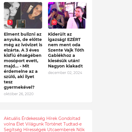
9
10
Elment bulizni az
Kiderült az
anyuka, de előtte
igazság! EZÉRT
még az ivóvizet is
nem ment oda
elzárta. A 3 éves
Szente Vajk Tóth
kisfiú éhségében
Gabiékhoz a
mosóport evett,
kiesésük után!
majd... - Mit
Nagyon kiakadt
érdemelne az a
december 02, 2024
szülő, aki ilyet
tesz
gyermekével?
október 26, 2020
Aktuális
Érdekesség
Hírek
Gondoltad
volna
Élet
Világunk
Történet
Tudtad-e
Segítség
Hírességek
Utcaemberek
Nők