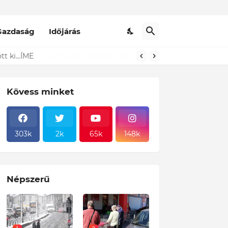
Gazdaság
Időjárás
t ki...ÍME
Kövess minket
303k
2k
65k
148k
Népszerű