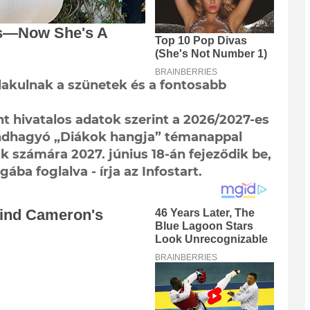
alakulnak a szünetek és a fontosabb
 hivatalos adatok szerint a 2026/2027-es
endhagyó „Diákok hangja” témanappal
ák számára 2027. június 18-án fejeződik be,
ba foglalva - írja az Infostart.