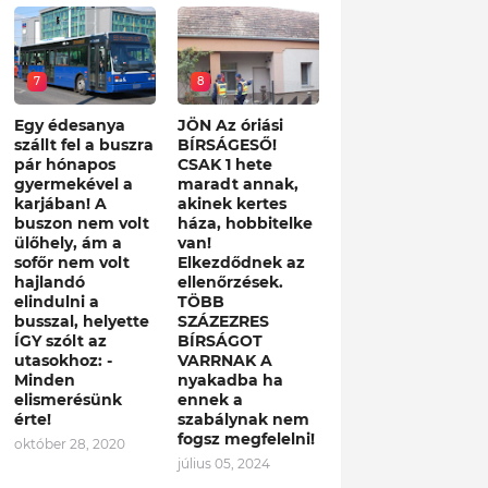
7
8
Egy édesanya
JÖN Az óriási
szállt fel a buszra
BÍRSÁGESŐ!
pár hónapos
CSAK 1 hete
gyermekével a
maradt annak,
karjában! A
akinek kertes
buszon nem volt
háza, hobbitelke
ülőhely, ám a
van!
sofőr nem volt
Elkezdődnek az
hajlandó
ellenőrzések.
elindulni a
TÖBB
busszal, helyette
SZÁZEZRES
ÍGY szólt az
BÍRSÁGOT
utasokhoz: -
VARRNAK A
Minden
nyakadba ha
elismerésünk
ennek a
érte!
szabálynak nem
fogsz megfelelni!
október 28, 2020
július 05, 2024