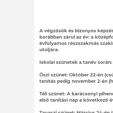
A végzősök és bizonyos képzé
korábban zárul az év: a középfo
évfolyamos részszakmás szaki
utoljára.
Iskolai szünetek a tanév során:
Őszi szünet: Október 22-én (csü
tanítás pedig november 2-án (hé
Téli szünet: A karácsonyi pihe
első tanítási nap a következő é
Tavaszi szünet: Március 24-én 