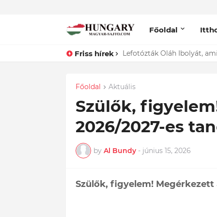
Főoldal
Itth
Friss hírek
Lefotózták Oláh Ibolyát, ami
Főoldal
Aktuális
Szülők, figyelem
2026/2027-es tan
by
Al Bundy
-
június 15, 2026
Szülők, figyelem! Megérkezett 