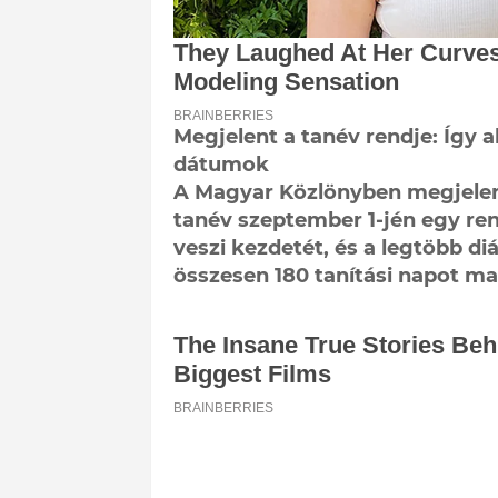
Megjelent a tanév rendje: Így 
dátumok
A Magyar Közlönyben megjelent
tanév szeptember 1-jén egy r
veszi kezdetét, és a legtöbb di
összesen 180 tanítási napot magá