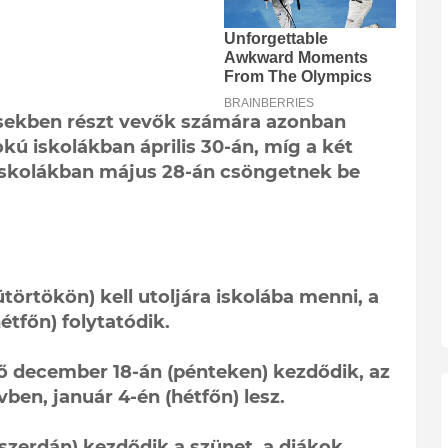
sekben részt vevők számára azonban
kú iskolákban április 30-án, míg a két
skolákban május 28-án csöngetnek be
törtökön) kell utoljára iskolába menni, a
tfőn) folytatódik.
nő december 18-án (pénteken) kezdődik, az
vben, január 4-én (hétfőn) lesz.
(szerdán) kezdődik a szünet, a diákok