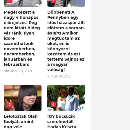
1
2
Megérkezett a
Döbbenet! A
nagy 4 hónapos
Pennyben egy
előrejelzés! Rég
idős házaspár állt
nem látott hideg
előttem a sorban
vár ránk! Ilyen
és sírt! Amikor
időre
megtudtam az
számíthatunk
okát, én is
novemberben,
könnyezni
decemberben,
kezdtem és ezt
januárban és
tettem! Sajnos ez
februárban:
a magyar
valóság!
október 28, 2020
június 01, 2021
3
4
Lefotózták Oláh
ÍGY búcsúzik
Ibolyát, amint
szerelmétől!
épp vele
Hadas Kriszta