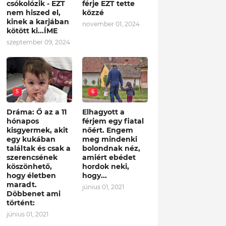
csókolózik - EZT
férje EZT tette
nem hiszed el,
közzé
kinek a karjában
november 01, 2024
kötött ki...ÍME
szeptember 09, 2024
5
6
Dráma: Ő az a 11
Elhagyott a
hónapos
férjem egy fiatal
kisgyermek, akit
nőért. Engem
egy kukában
meg mindenki
találtak és csak a
bolondnak néz,
szerencsének
amiért ebédet
köszönhető,
hordok neki,
hogy életben
hogy...
maradt.
június 01, 2021
Döbbenet ami
történt:
június 01, 2021