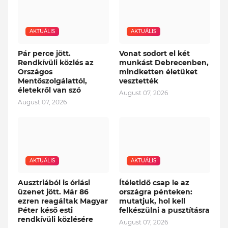
AKTUÁLIS
AKTUÁLIS
Pár perce jött.
Vonat sodort el két
Rendkívüli közlés az
munkást Debrecenben,
Országos
mindketten életüket
Mentőszolgálattól,
vesztették
életekről van szó
August 07, 2026
August 07, 2026
AKTUÁLIS
AKTUÁLIS
Ausztriából is óriási
Ítéletidő csap le az
üzenet jött. Már 86
országra pénteken:
ezren reagáltak Magyar
mutatjuk, hol kell
Péter késő esti
felkészülni a pusztításra
rendkívüli közlésére
August 07, 2026