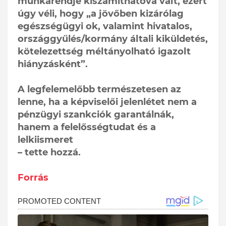
munkarendje kiszámíthatóvá vált, ezért
úgy véli, hogy „a jövőben kizárólag
egészségügyi ok, valamint hivatalos,
országgyűlés/kormány általi kiküldetés,
kötelezettség méltányolható igazolt
hiányzásként”.
A legfelemelőbb természetesen az
lenne, ha a képviselői jelenlétet nem a
pénzügyi szankciók garantálnák,
hanem a felelősségtudat és a
lelkiismeret
– tette hozzá.
Forrás