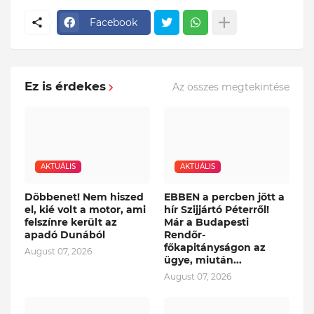
Facebook
Ez is érdekes
Az összes megtekintése
AKTUÁLIS
AKTUÁLIS
Döbbenet! Nem hiszed
EBBEN a percben jött a
el, kié volt a motor, ami
hír Szijjártó Péterről!
felszínre került az
Már a Budapesti
apadó Dunából
Rendőr-
főkapitányságon az
August 07, 2026
ügye, miután...
August 07, 2026