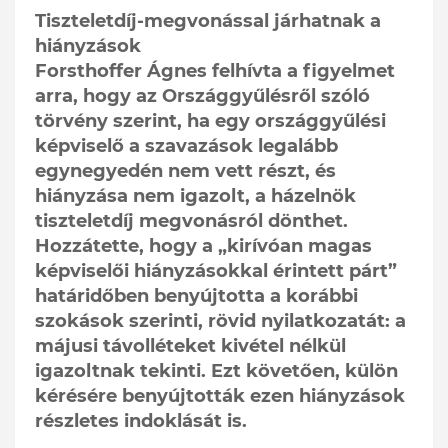
Tiszteletdíj-megvonással járhatnak a
hiányzások
Forsthoffer Ágnes felhívta a figyelmet
arra, hogy az Országgyűlésről szóló
törvény szerint, ha egy országgyűlési
képviselő a szavazások legalább
egynegyedén nem vett részt, és
hiányzása nem igazolt, a házelnök
tiszteletdíj megvonásról dönthet.
Hozzátette, hogy a „kirívóan magas
képviselői hiányzásokkal érintett párt”
határidőben benyújtotta a korábbi
szokások szerinti, rövid nyilatkozatát: a
májusi távolléteket kivétel nélkül
igazoltnak tekinti. Ezt követően, külön
kérésére benyújtották ezen hiányzások
részletes indoklását is.