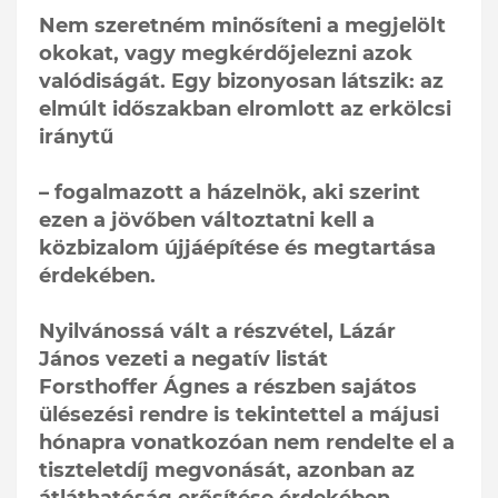
Nem szeretném minősíteni a megjelölt
okokat, vagy megkérdőjelezni azok
valódiságát. Egy bizonyosan látszik: az
elmúlt időszakban elromlott az erkölcsi
iránytű
– fogalmazott a házelnök, aki szerint
ezen a jövőben változtatni kell a
közbizalom újjáépítése és megtartása
érdekében.
Nyilvánossá vált a részvétel, Lázár
János vezeti a negatív listát
Forsthoffer Ágnes a részben sajátos
ülésezési rendre is tekintettel a májusi
hónapra vonatkozóan nem rendelte el a
tiszteletdíj megvonását, azonban az