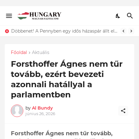
Lefotózták Oláh Ibolyát, amint épp vele csókolózik - EZT nem hiszed el, kinek a karjában kötött ki...ÍME
Főoldal
Aktuális
Forsthoffer Ágnes nem tűr
tovább, ezért bevezeti
azonnali hatállyal a
parlamentben
by
Al Bundy
június 26, 2026
Forsthoffer Ágnes nem tűr tovább,