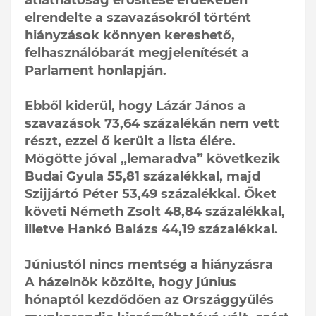
átláthatóság erősítése érdekében
elrendelte a szavazásokról történt
hiányzások könnyen kereshető,
felhasználóbarát megjelenítését a
Parlament honlapján.
Ebből kiderül, hogy Lázár János a
szavazások 73,64 százalékán nem vett
részt, ezzel ő került a lista élére.
Mögötte jóval „lemaradva” következik
Budai Gyula 55,81 százalékkal, majd
Szijjártó Péter 53,49 százalékkal. Őket
követi Németh Zsolt 48,84 százalékkal,
illetve Hankó Balázs 44,19 százalékkal.
Júniustól nincs mentség a hiányzásra
A házelnök közölte, hogy június
hónaptól kezdődően az Országgyűlés