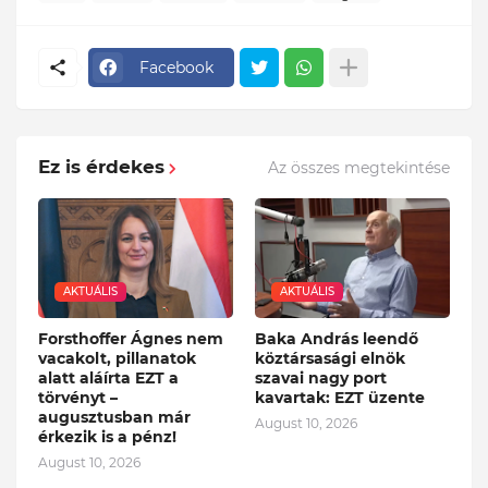
Facebook
Ez is érdekes
Az összes megtekintése
AKTUÁLIS
AKTUÁLIS
Forsthoffer Ágnes nem
Baka András leendő
vacakolt, pillanatok
köztársasági elnök
alatt aláírta EZT a
szavai nagy port
törvényt –
kavartak: EZT üzente
augusztusban már
August 10, 2026
érkezik is a pénz!
August 10, 2026