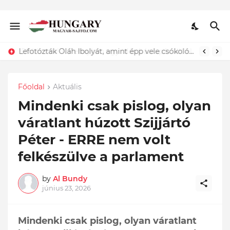
Lefotózták Oláh Ibolyát, amint épp vele csókolózik - EZT nem hiszed el, kinek a karjában kötött ki...ÍME
Főoldal
Aktuális
Mindenki csak pislog, olyan
váratlant húzott Szijjártó
Péter - ERRE nem volt
felkészülve a parlament
by
Al Bundy
június 23, 2026
Mindenki csak pislog, olyan váratlant