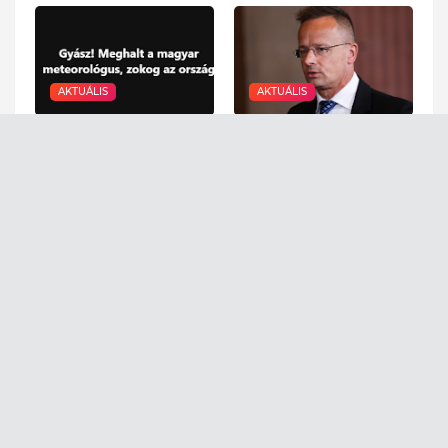
AKTUÁLIS
AKTUÁLIS
Gyász! Meghalt a
Olyan dolog látott most
magyar meteorológus,
napvilágot Szijjártó
zokog az ország
Péterről, amitől
mindenki elképedt: EZT
August 10, 2026
titkolták az emberek
előtt
August 10, 2026
AKTUÁLIS
AKTUÁLIS
Magyar Péter meghozta
Döbbenet! Nem hiszed
a döntést, távozik
el, kié volt a motor, ami
posztjáról a...
felszínre került az