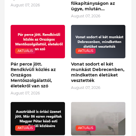
főkapitányságon az
August 07, 2026
ügye, miután...
August 07, 2026
AKTUÁLIS
AKTUÁLIS
Pár perce jött.
Vonat sodort el két
Rendkívüli közlés az
munkást Debrecenben,
Országos
mindketten életüket
Mentőszolgálattól,
vesztették
életekről van szó
August 07, 2026
August 07, 2026
AKTUÁLIS
AKTUÁLIS