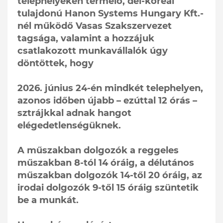
telephelyeken termelő, dél-koreai
tulajdonú Hanon Systems Hungary Kft.-
nél működő Vasas Szakszervezet
tagsága, valamint a hozzájuk
csatlakozott munkavállalók úgy
döntöttek, hogy
2026. június 24-én mindkét telephelyen,
azonos időben újabb – ezúttal 12 órás –
sztrájkkal adnak hangot
elégedetlenségüknek.
A műszakban dolgozók a reggeles
műszakban 8-tól 14 óráig, a délutános
műszakban dolgozók 14-től 20 óráig, az
irodai dolgozók 9-től 15 óráig szüntetik
be a munkát.