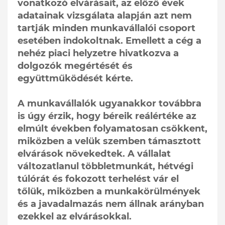
vonatkozó elvárásait, az előző évek
adatainak vizsgálata alapján azt nem
tartják minden munkavállalói csoport
esetében indokoltnak. Emellett a cég a
nehéz piaci helyzetre hivatkozva a
dolgozók megértését és
együttműködését kérte.
A munkavállalók ugyanakkor továbbra
is úgy érzik, hogy béreik reálértéke az
elmúlt években folyamatosan csökkent,
miközben a velük szemben támasztott
elvárások növekedtek. A vállalat
változatlanul többletmunkát, hétvégi
túlórát és fokozott terhelést vár el
tőlük, miközben a munkakörülmények
és a javadalmazás nem állnak arányban
ezekkel az elvárásokkal.