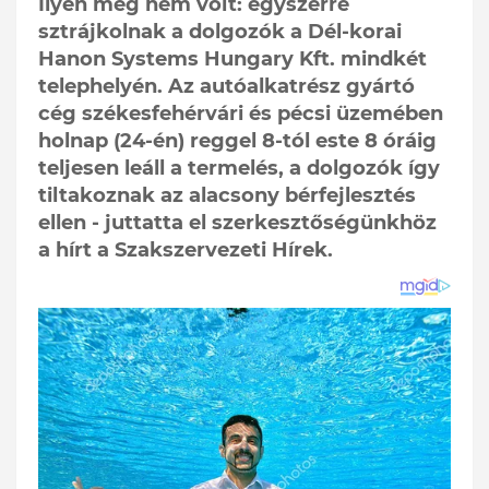
Ilyen még nem volt: egyszerre
sztrájkolnak a dolgozók a Dél-korai
Hanon Systems Hungary Kft. mindkét
telephelyén. Az autóalkatrész gyártó
cég székesfehérvári és pécsi üzemében
holnap (24-én) reggel 8-tól este 8 óráig
teljesen leáll a termelés, a dolgozók így
tiltakoznak az alacsony bérfejlesztés
ellen - juttatta el szerkesztőségünkhöz
a hírt a Szakszervezeti Hírek.