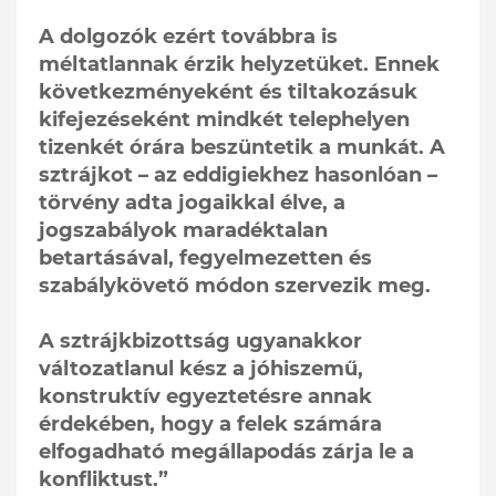
A dolgozók ezért továbbra is
méltatlannak érzik helyzetüket. Ennek
következményeként és tiltakozásuk
kifejezéseként mindkét telephelyen
tizenkét órára beszüntetik a munkát. A
sztrájkot – az eddigiekhez hasonlóan –
törvény adta jogaikkal élve, a
jogszabályok maradéktalan
betartásával, fegyelmezetten és
szabálykövető módon szervezik meg.
A sztrájkbizottság ugyanakkor
változatlanul kész a jóhiszemű,
konstruktív egyeztetésre annak
érdekében, hogy a felek számára
elfogadható megállapodás zárja le a
konfliktust.”