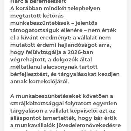
Harc a béremelésért
A korábban mindkét telephelyen
megtartott kétórás
munkabeszüntetések – jelentős
támogatottságuk ellenére – nem érték
el a kívánt eredményt: a vállalat nem
mutatott érdemi hajlandóságot arra,
hogy felülvizsgálja a 2026-ban
végrehajtott, a dolgozók által
méltatlanul alacsonynak tartott
bérfejlesztést, és tárgyalásokat kezdjen
annak korrekciójáról.
A munkabeszüntetéseket követően a
sztrájkbizottsággal folytatott egyetlen
tárgyaláson a vállalat képviselői azt az
álláspontot ismertették, hogy bár értik
a munkavállalók jövedelemnövekedésre