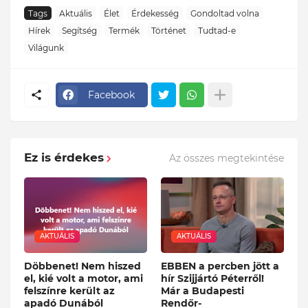
Tags
Aktuális
Élet
Érdekesség
Gondoltad volna
Hírek
Segítség
Termék
Történet
Tudtad-e
Világunk
Facebook
Ez is érdekes
Az összes megtekintése
AKTUÁLIS
AKTUÁLIS
Döbbenet! Nem hiszed
EBBEN a percben jött a
el, kié volt a motor, ami
hír Szijjártó Péterről!
felszínre került az
Már a Budapesti
apadó Dunából
Rendőr-