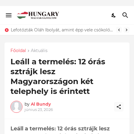
Lefotózták Oláh Ibolyát, amint épp vele csókolózik - EZT nem hiszed el, kinek a karjában kötött ki...ÍME
Főoldal
Aktuális
Leáll a termelés: 12 órás
sztrájk lesz
Magyarországon két
telephely is érintett
by
Al Bundy
június 23, 2026
Leáll a termelés: 12 órás sztrájk lesz