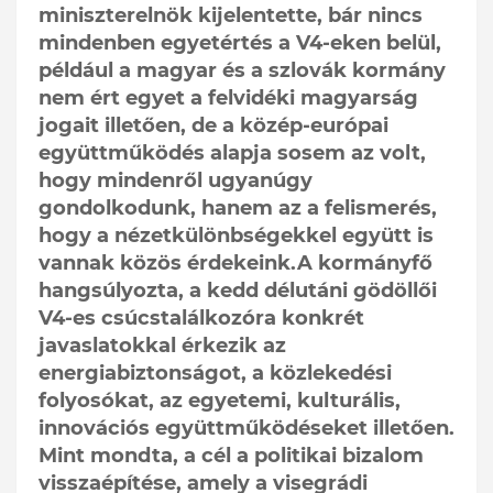
miniszterelnök kijelentette, bár nincs
mindenben egyetértés a V4-eken belül,
például a magyar és a szlovák kormány
nem ért egyet a felvidéki magyarság
jogait illetően, de a közép-európai
együttműködés alapja sosem az volt,
hogy mindenről ugyanúgy
gondolkodunk, hanem az a felismerés,
hogy a nézetkülönbségekkel együtt is
vannak közös érdekeink.A kormányfő
hangsúlyozta, a kedd délutáni gödöllői
V4-es csúcstalálkozóra konkrét
javaslatokkal érkezik az
energiabiztonságot, a közlekedési
folyosókat, az egyetemi, kulturális,
innovációs együttműködéseket illetően.
Mint mondta, a cél a politikai bizalom
visszaépítése, amely a visegrádi