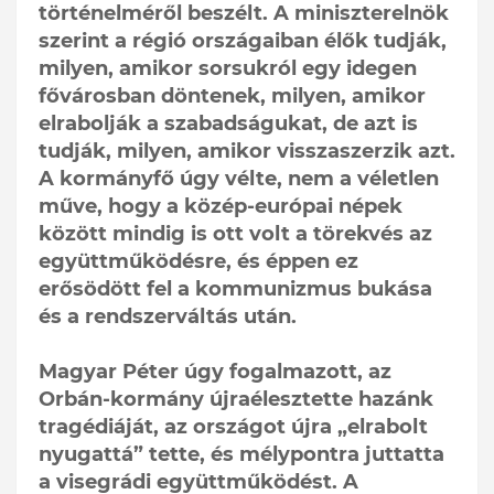
történelméről beszélt. A miniszterelnök
szerint a régió országaiban élők tudják,
milyen, amikor sorsukról egy idegen
fővárosban döntenek, milyen, amikor
elrabolják a szabadságukat, de azt is
tudják, milyen, amikor visszaszerzik azt.
A kormányfő úgy vélte, nem a véletlen
műve, hogy a közép-európai népek
között mindig is ott volt a törekvés az
együttműködésre, és éppen ez
erősödött fel a kommunizmus bukása
és a rendszerváltás után.
Magyar Péter úgy fogalmazott, az
Orbán-kormány újraélesztette hazánk
tragédiáját, az országot újra „elrabolt
nyugattá” tette, és mélypontra juttatta
a visegrádi együttműködést. A