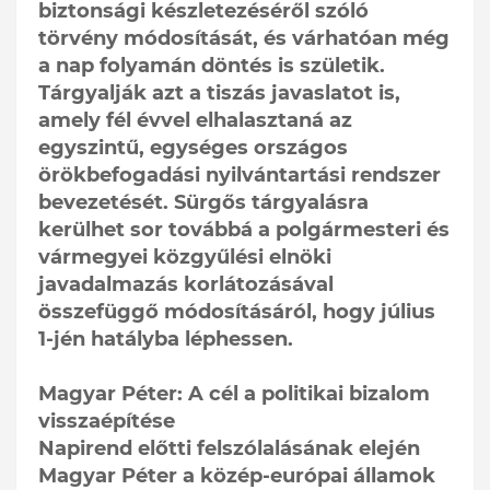
biztonsági készletezéséről szóló
törvény módosítását, és várhatóan még
a nap folyamán döntés is születik.
Tárgyalják azt a tiszás javaslatot is,
amely fél évvel elhalasztaná az
egyszintű, egységes országos
örökbefogadási nyilvántartási rendszer
bevezetését. Sürgős tárgyalásra
kerülhet sor továbbá a polgármesteri és
vármegyei közgyűlési elnöki
javadalmazás korlátozásával
összefüggő módosításáról, hogy július
1-jén hatályba léphessen.
Magyar Péter: A cél a politikai bizalom
visszaépítése
Napirend előtti felszólalásának elején
Magyar Péter a közép-európai államok