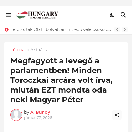
ÍGY búcsúzik szerelmétől! Hadas Kriszta férje EZT tette közzé
Lefotózták Oláh Ibolyát, amint épp vele csókolózik - EZT nem hiszed el, kinek a karjában kötött ki...ÍME
Főoldal
Aktuális
Megfagyott a levegő a
parlamentben! Minden
Toroczkai arcára volt írva,
miután EZT mondta oda
neki Magyar Péter
by
Al Bundy
június 23, 2026