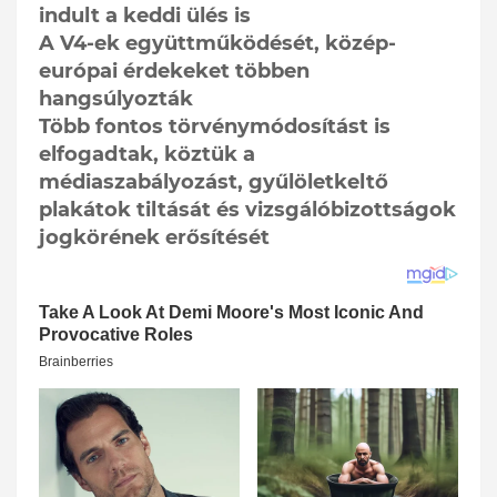
indult a keddi ülés is
A V4-ek együttműködését, közép-
európai érdekeket többen
hangsúlyozták
Több fontos törvénymódosítást is
elfogadtak, köztük a
médiaszabályozást, gyűlöletkeltő
plakátok tiltását és vizsgálóbizottságok
jogkörének erősítését