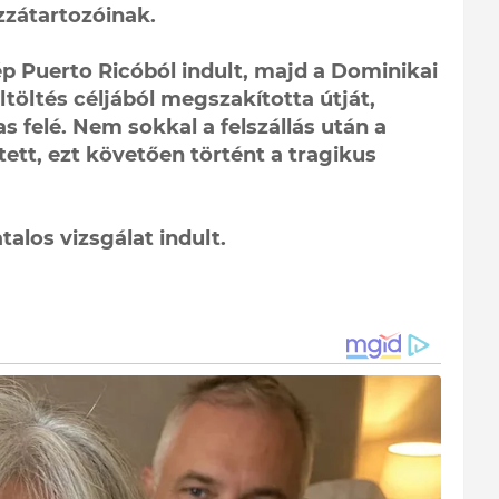
ozzátartozóinak.
p Puerto Ricóból indult, majd a Dominikai
öltés céljából megszakította útját,
s felé. Nem sokkal a felszállás után a
ett, ezt követően történt a tragikus
alos vizsgálat indult.