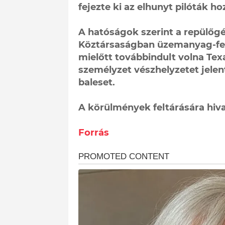
fejezte ki az elhunyt pilóták h
A hatóságok szerint a repülőgé
Köztársaságban üzemanyag-felt
mielőtt továbbindult volna Texa
személyzet vészhelyzetet jelent
baleset.
A körülmények feltárására hivat
Forrás