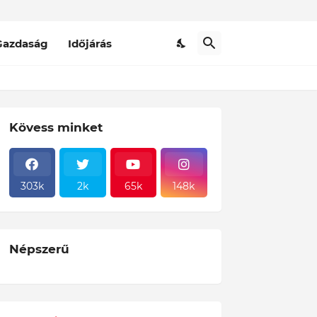
Gazdaság
Időjárás
Kövess minket
303k
2k
65k
148k
Népszerű