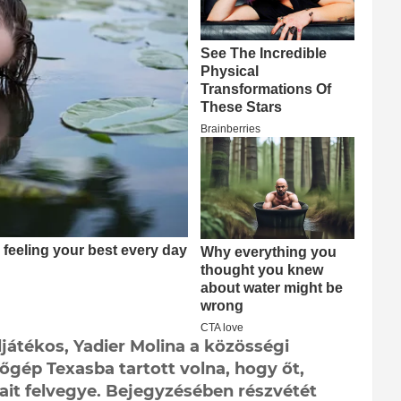
ljátékos, Yadier Molina a közösségi
őgép Texasba tartott volna, hogy őt,
tait felvegye. Bejegyzésében részvétét