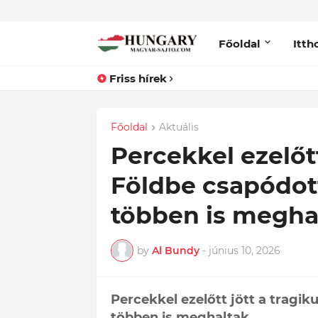
Főoldal
Itth
Friss hírek
Főoldal
Aktuális
Percekkel ezelőtt
Földbe csapódot
többen is megha
by
Al Bundy
-
június 10, 2026
Percekkel ezelőtt jött a tragik
többen is meghaltak