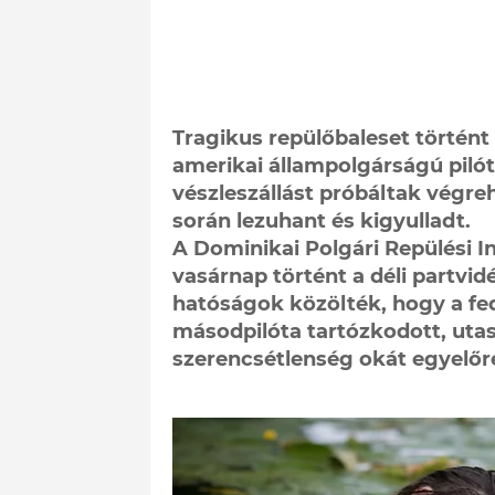
Tragikus repülőbaleset történt
amerikai állampolgárságú pilót
vészleszállást próbáltak végreh
során lezuhant és kigyulladt.
A Dominikai Polgári Repülési In
vasárnap történt a déli partvi
hatóságok közölték, hogy a fedé
másodpilóta tartózkodott, uta
szerencsétlenség okát egyelőre