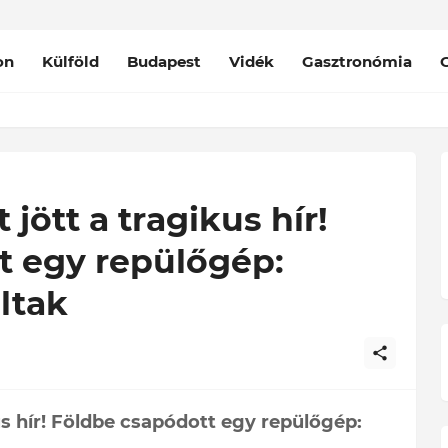
on
Külföld
Budapest
Vidék
Gasztronómia
 jött a tragikus hír!
t egy repülőgép:
ltak
us hír! Földbe csapódott egy repülőgép: