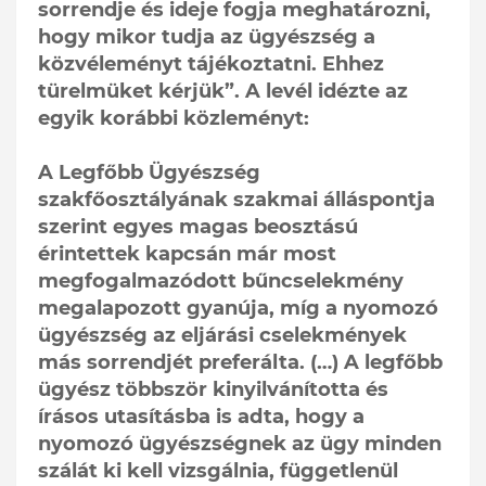
sorrendje és ideje fogja meghatározni,
hogy mikor tudja az ügyészség a
közvéleményt tájékoztatni. Ehhez
türelmüket kérjük”. A levél idézte az
egyik korábbi közleményt:
A Legfőbb Ügyészség
szakfőosztályának szakmai álláspontja
szerint egyes magas beosztású
érintettek kapcsán már most
megfogalmazódott bűncselekmény
megalapozott gyanúja, míg a nyomozó
ügyészség az eljárási cselekmények
más sorrendjét preferálta. (…) A legfőbb
ügyész többször kinyilvánította és
írásos utasításba is adta, hogy a
nyomozó ügyészségnek az ügy minden
szálát ki kell vizsgálnia, függetlenül