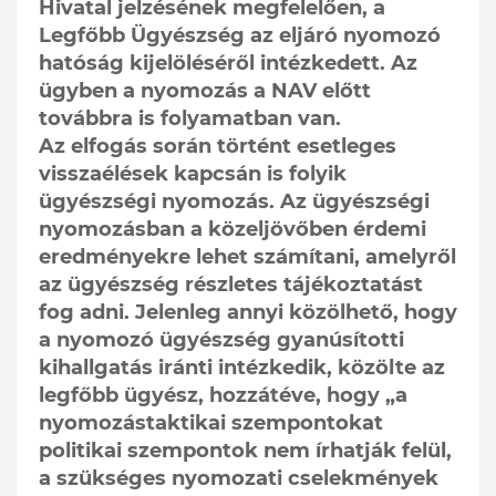
Hivatal jelzésének megfelelően, a
Legfőbb Ügyészség az eljáró nyomozó
hatóság kijelöléséről intézkedett. Az
ügyben a nyomozás a NAV előtt
továbbra is folyamatban van.
Az elfogás során történt esetleges
visszaélések kapcsán is folyik
ügyészségi nyomozás. Az ügyészségi
nyomozásban a közeljövőben érdemi
eredményekre lehet számítani, amelyről
az ügyészség részletes tájékoztatást
fog adni. Jelenleg annyi közölhető, hogy
a nyomozó ügyészség gyanúsítotti
kihallgatás iránti intézkedik, közölte az
legfőbb ügyész, hozzátéve, hogy „a
nyomozástaktikai szempontokat
politikai szempontok nem írhatják felül,
a szükséges nyomozati cselekmények