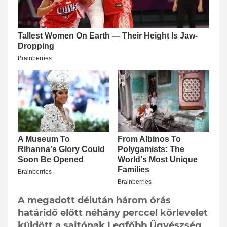
A megadott délután három órás
határidő előtt néhány perccel körlevelet
küldött a sajtónak Legfőbb Ügyészség