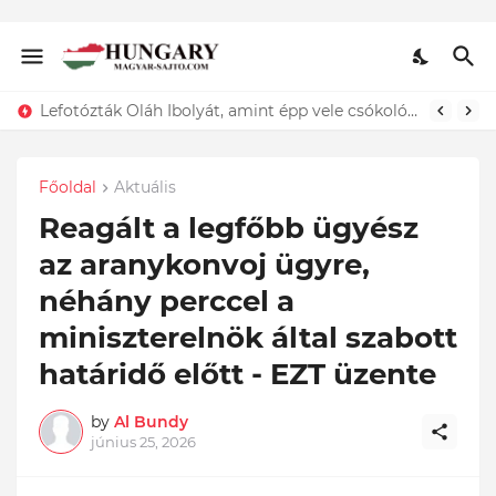
Lefotózták Oláh Ibolyát, amint épp vele csókolózik - EZT nem hiszed el, kinek a karjában kötött ki...ÍME
Főoldal
Aktuális
Reagált a legfőbb ügyész
az aranykonvoj ügyre,
néhány perccel a
miniszterelnök által szabott
határidő előtt - EZT üzente
by
Al Bundy
június 25, 2026