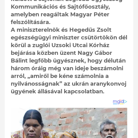
Kommunikációs és Sajtófőosztály,
amelyben reagáltak Magyar Péter
felszólítására.
A miniszterelnök és Hegedűs Zsolt
egészségügyi miniszter csütörtökön dél
körül a zuglói Uzsoki Utcai Kórház
bejárása közben üzent Nagy Gábor
Bálint legfőbb ügyésznek, hogy délután
három óráig még van ideje beszámolni
arról, „amiről be kéne számolnia a
nyilvánosságnak” az ukrán aranykonvoj
ügyének állásával kapcsolatban.