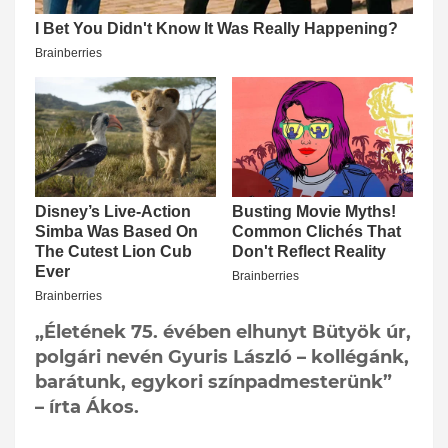
„Életének 75. évében elhunyt Bütyök úr,
polgári nevén Gyuris László – kollégánk,
barátunk, egykori színpadmesterünk”
– írta Ákos.