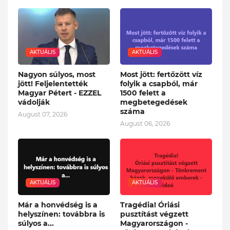
AKTUÁLIS
AKTUÁLIS
Nagyon súlyos, most
Most jött: fertőzött víz
jött! Feljelentették
folyik a csapból, már
Magyar Pétert - EZZEL
1500 felett a
vádolják
megbetegedések
száma
August 07, 2026
August 06, 2026
AKTUÁLIS
AKTUÁLIS
Már a honvédség is a
Tragédia! Óriási
helyszínen: továbbra is
pusztítást végzett
súlyos a...
Magyarországon -