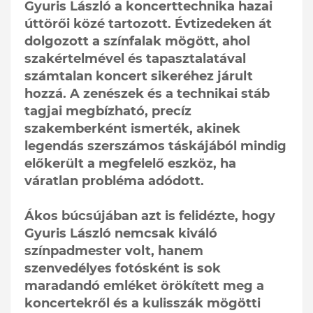
Gyuris László a koncerttechnika hazai
úttörői közé tartozott. Évtizedeken át
dolgozott a színfalak mögött, ahol
szakértelmével és tapasztalatával
számtalan koncert sikeréhez járult
hozzá. A zenészek és a technikai stáb
tagjai megbízható, precíz
szakemberként ismerték, akinek
legendás szerszámos táskájából mindig
előkerült a megfelelő eszköz, ha
váratlan probléma adódott.
Ákos búcsújában azt is felidézte, hogy
Gyuris László nemcsak kiváló
színpadmester volt, hanem
szenvedélyes fotósként is sok
maradandó emléket örökített meg a
koncertekről és a kulisszák mögötti