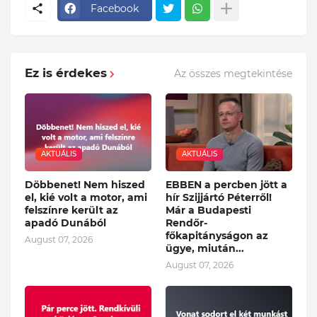
Facebook
Ez is érdekes
Az összes megtekintése
AKTUÁLIS
AKTUÁLIS
Döbbenet! Nem hiszed
EBBEN a percben jött a
el, kié volt a motor, ami
hír Szijjártó Péterről!
felszínre került az
Már a Budapesti
apadó Dunából
Rendőr-
főkapitányságon az
August 07, 2026
ügye, miután...
August 07, 2026