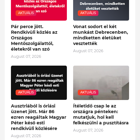
AKTUÁLIS
AKTUÁLIS
Pár perce jött.
Vonat sodort el két
Rendkívüli közlés az
munkást Debrecenben,
Országos
mindketten életüket
Mentőszolgálattól,
vesztették
életekről van szó
August 07, 2026
August 07, 2026
AKTUÁLIS
AKTUÁLIS
Ausztriából is óriási
Ítéletidő csap le az
üzenet jött. Már 86
országra pénteken:
ezren reagáltak Magyar
mutatjuk, hol kell
Péter késő esti
felkészülni a pusztításra
rendkívüli közlésére
August 07, 2026
August 07, 2026