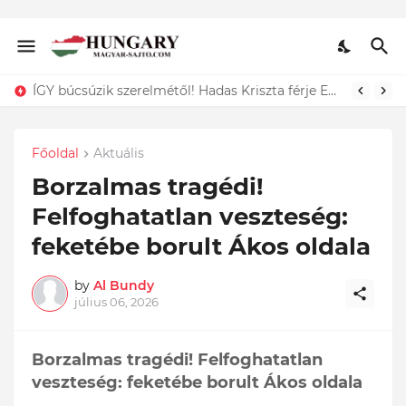
Dráma: Ő az a 11 hónapos kisgyermek, akit egy kukában találtak és csak a szerencsének köszönhető, hogy életben maradt. Döbbenet ami történt:
Főoldal
Aktuális
Borzalmas tragédi!
Felfoghatatlan veszteség:
feketébe borult Ákos oldala
by
Al Bundy
július 06, 2026
Borzalmas tragédi! Felfoghatatlan
veszteség: feketébe borult Ákos oldala