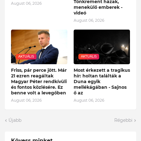
Tönkrement házak,
August 06, 2026
menekülő emberek -
videó
August 06, 2026
AKTUÁLIS
AKTUÁLIS
Friss, pár perce jött. Már
Most érkezett a tragikus
21 ezren reagáltak
hír: holtan találták a
Magyar Péter rendkívüli
Duna egyik
és fontos közlésére. Ez
mellékágában - Sajnos
benne volt a levegőben
ő az
August 06, 2026
August 06, 2026
Újabb
Régebbi
Kövess minket