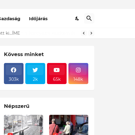
Gazdaság
Időjárás
t ki...ÍME
Kövess minket
303k
2k
65k
148k
Népszerű