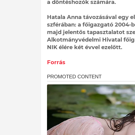
a döntéshozók számára.
Hatala Anna távozásával egy eli
szférában: a főigazgató 2004-b
majd jelentős tapasztalatot sz
Alkotmányvédelmi Hivatal főiga
NIK élére két évvel ezelőtt.
Forrás