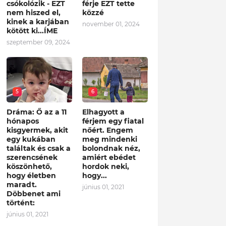
csókolózik - EZT
férje EZT tette
nem hiszed el,
közzé
kinek a karjában
november 01, 2024
kötött ki...ÍME
szeptember 09, 2024
5
6
Dráma: Ő az a 11
Elhagyott a
hónapos
férjem egy fiatal
kisgyermek, akit
nőért. Engem
egy kukában
meg mindenki
találtak és csak a
bolondnak néz,
szerencsének
amiért ebédet
köszönhető,
hordok neki,
hogy életben
hogy...
maradt.
június 01, 2021
Döbbenet ami
történt:
június 01, 2021