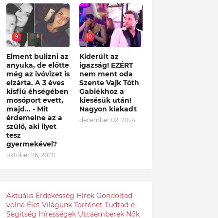
9
10
Elment bulizni az
Kiderült az
anyuka, de előtte
igazság! EZÉRT
még az ivóvizet is
nem ment oda
elzárta. A 3 éves
Szente Vajk Tóth
kisfiú éhségében
Gabiékhoz a
mosóport evett,
kiesésük után!
majd... - Mit
Nagyon kiakadt
érdemelne az a
december 02, 2024
szülő, aki ilyet
tesz
gyermekével?
október 26, 2020
Aktuális
Érdekesség
Hírek
Gondoltad
volna
Élet
Világunk
Történet
Tudtad-e
Segítség
Hírességek
Utcaemberek
Nők