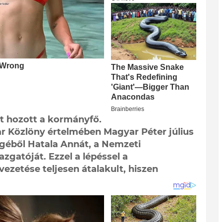
t hozott a kormányfő.
r Közlöny értelmében Magyar Péter július
ségéből Hatala Annát, a Nemzeti
zgatóját. Ezzel a lépéssel a
ezetése teljesen átalakult, hiszen