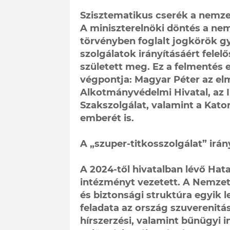
Szisztematikus cserék a nemze
A miniszterelnöki döntés a nem
törvényben foglalt jogkörök gy
szolgálatok irányításáért felelő
született meg. Ez a felmentés 
végpontja: Magyar Péter az elm
Alkotmányvédelmi Hivatal, az 
Szakszolgálat, valamint a Kato
emberét is.
A „szuper-titkosszolgálat” irán
A 2024-től hivatalban lévő Hat
intézményt vezetett. A Nemzeti
és biztonsági struktúra egyik
feladata az ország szuverenitá
hírszerzési, valamint bűnügyi i