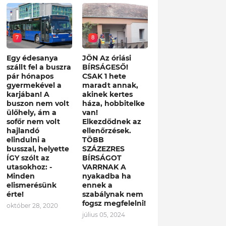
7
8
Egy édesanya
JÖN Az óriási
szállt fel a buszra
BÍRSÁGESŐ!
pár hónapos
CSAK 1 hete
gyermekével a
maradt annak,
karjában! A
akinek kertes
buszon nem volt
háza, hobbitelke
ülőhely, ám a
van!
sofőr nem volt
Elkezdődnek az
hajlandó
ellenőrzések.
elindulni a
TÖBB
busszal, helyette
SZÁZEZRES
ÍGY szólt az
BÍRSÁGOT
utasokhoz: -
VARRNAK A
Minden
nyakadba ha
elismerésünk
ennek a
érte!
szabálynak nem
fogsz megfelelni!
október 28, 2020
július 05, 2024