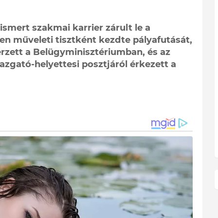
smert szakmai karrier zárult le a
en műveleti tisztként kezdte pályafutását,
erzett a Belügyminisztériumban, és az
zgató-helyettesi posztjáról érkezett a