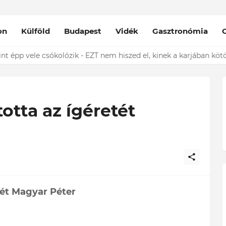
on
Külföld
Budapest
Vidék
Gasztronómia
nt épp vele csókolózik - EZT nem hiszed el, kinek a karjában kötöt
totta az ígéretét
tét Magyar Péter