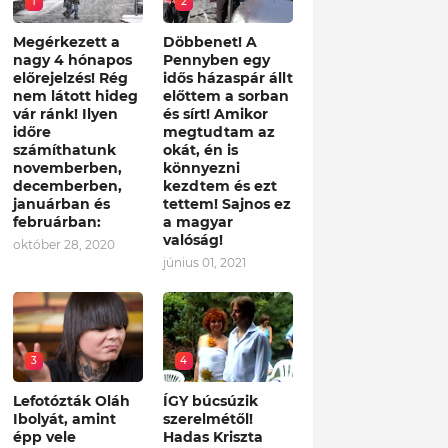
1
2
Megérkezett a
Döbbenet! A
nagy 4 hónapos
Pennyben egy
előrejelzés! Rég
idős házaspár állt
nem látott hideg
előttem a sorban
vár ránk! Ilyen
és sírt! Amikor
időre
megtudtam az
számíthatunk
okát, én is
novemberben,
könnyezni
decemberben,
kezdtem és ezt
januárban és
tettem! Sajnos ez
februárban:
a magyar
valóság!
október 28, 2020
június 01, 2021
3
4
Lefotózták Oláh
ÍGY búcsúzik
Ibolyát, amint
szerelmétől!
épp vele
Hadas Kriszta