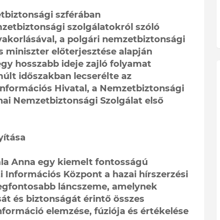
tbiztonsági szférában
zetbiztonsági szolgálatokról szóló
akorlásával, a polgári nemzetbiztonsági
s miniszter előterjesztése alapján
egy hosszabb ideje zajló folyamat
últ időszakban lecserélte az
Információs Hivatal, a Nemzetbiztonsági
nai Nemzetbiztonsági Szolgálat első
yítása
ala Anna egy kiemelt fontosságú
 Információs Központ a hazai hírszerzési
 legfontosabb láncszeme, amelynek
sát és biztonságát érintő összes
nformáció elemzése, fúziója és értékelése