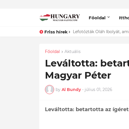
Főoldal
Itth
Friss hírek
Lefotózták Oláh Ibolyát, ami
Főoldal
Aktuális
Leváltotta: betar
Magyar Péter
by
Al Bundy
-
július 01, 2026
Leváltotta: betartotta az ígére