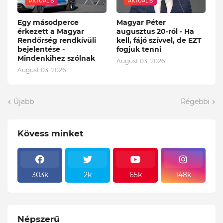
AKTUÁLIS
AKTUÁLIS
Egy másodperce
Magyar Péter
érkezett a Magyar
augusztus 20-ról - Ha
Rendőrség rendkívüli
kell, fájó szívvel, de EZT
bejelentése -
fogjuk tenni
Mindenkihez szólnak
August 03, 2026
August 03, 2026
Újabb
Régebbi
Kövess minket
303k
2k
65k
148k
Népszerű