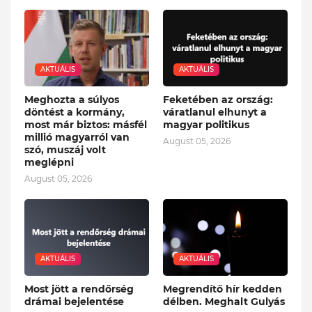
AKTUÁLIS
AKTUÁLIS
Meghozta a súlyos
Feketében az ország:
döntést a kormány,
váratlanul elhunyt a
most már biztos: másfél
magyar politikus
millió magyarról van
August 05, 2026
szó, muszáj volt
meglépni
August 05, 2026
AKTUÁLIS
AKTUÁLIS
Most jött a rendőrség
Megrendítő hír kedden
drámai bejelentése
délben. Meghalt Gulyás