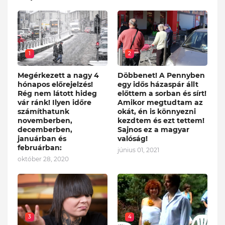
1
2
Megérkezett a nagy 4
Döbbenet! A Pennyben
hónapos előrejelzés!
egy idős házaspár állt
Rég nem látott hideg
előttem a sorban és sírt!
vár ránk! Ilyen időre
Amikor megtudtam az
számíthatunk
okát, én is könnyezni
novemberben,
kezdtem és ezt tettem!
decemberben,
Sajnos ez a magyar
januárban és
valóság!
februárban:
június 01, 2021
október 28, 2020
3
4