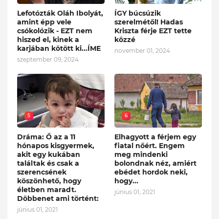
Lefotózták Oláh Ibolyát,
ÍGY búcsúzik
amint épp vele
szerelmétől! Hadas
csókolózik - EZT nem
Kriszta férje EZT tette
hiszed el, kinek a
közzé
karjában kötött ki...ÍME
november 01, 2024
szeptember 09, 2024
5
6
Dráma: Ő az a 11
Elhagyott a férjem egy
hónapos kisgyermek,
fiatal nőért. Engem
akit egy kukában
meg mindenki
találtak és csak a
bolondnak néz, amiért
szerencsének
ebédet hordok neki,
köszönhető, hogy
hogy...
életben maradt.
június 01, 2021
Döbbenet ami történt:
június 01, 2021