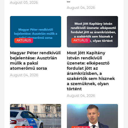
...
August 05, 2026
August 04, 2026
AKTUÁLIS
AKTUÁLIS
Magyar Péter rendkívüli
Most jött Kapitány
bejelentése: Ausztrián
István rendkívüli
múlik a paksi
üzenete: elképesztő
atomerőmű sorsa
fordulat jött az
áramkrízisben, a
August 04, 2026
szakértők sem hisznek
a szemüknek, olyan
történt
August 04, 2026