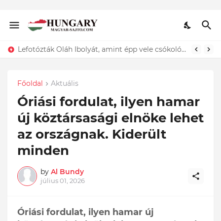
Lefotózták Oláh Ibolyát, amint épp vele csókolózik - EZT nem hiszed el, kinek a karjában kötött ki...ÍME
Főoldal
Aktuális
Óriási fordulat, ilyen hamar
új köztársasági elnöke lehet
az országnak. Kiderült
minden
by
Al Bundy
július 01, 2026
Óriási fordulat, ilyen hamar új