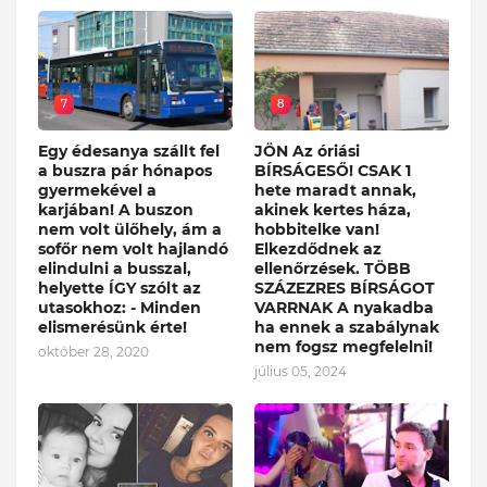
7
8
Egy édesanya szállt fel
JÖN Az óriási
a buszra pár hónapos
BÍRSÁGESŐ! CSAK 1
gyermekével a
hete maradt annak,
karjában! A buszon
akinek kertes háza,
nem volt ülőhely, ám a
hobbitelke van!
sofőr nem volt hajlandó
Elkezdődnek az
elindulni a busszal,
ellenőrzések. TÖBB
helyette ÍGY szólt az
SZÁZEZRES BÍRSÁGOT
utasokhoz: - Minden
VARRNAK A nyakadba
elismerésünk érte!
ha ennek a szabálynak
nem fogsz megfelelni!
október 28, 2020
július 05, 2024