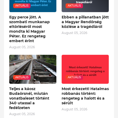
AKTUÁLIS
AKTUÁLIS
Egy perce jött. A
Ebben a pillanatban jött
szombati munkanap
a Magyar Rendőrség
eltörléséről most
közlése a tragédiáról
mondta ki Magyar
August 05, 2026
Péter. Ez rengeteg
embert érint
August 05, 2026
AKTUÁLIS
AKTUÁLIS
Teljes a káosz
Most érkezett! Hatalmas
Budaörsnél, miután
robbanás történt:
vonatbaleset történt
rengeteg a halott és a
340 utassal a
sérült
fedélzeten
August 05, 2026
August 05, 2026